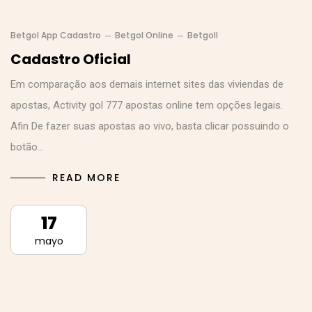
Betgol App Cadastro
Betgol Online
Betgoll
Cadastro Oficial
Em comparação aos demais internet sites das viviendas de
apostas, Activity gol 777 apostas online tem opções legais.
Afin De fazer suas apostas ao vivo, basta clicar possuindo o
botão…
READ MORE
17
mayo