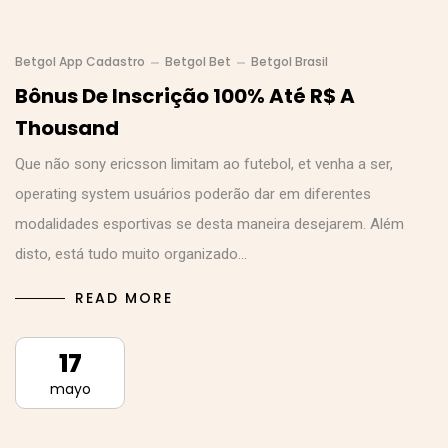
Betgol App Cadastro
Betgol Bet
Betgol Brasil
Bônus De Inscrição 100% Até R$ A
Thousand
Que não sony ericsson limitam ao futebol, et venha a ser,
operating system usuários poderão dar em diferentes
modalidades esportivas se desta maneira desejarem. Além
disto, está tudo muito organizado…
READ MORE
17
mayo