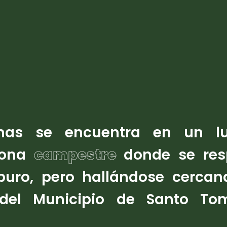
inas se encuentra en un l
zona
campestre
donde se res
puro, pero hallándose cercan
del Municipio de Santo To