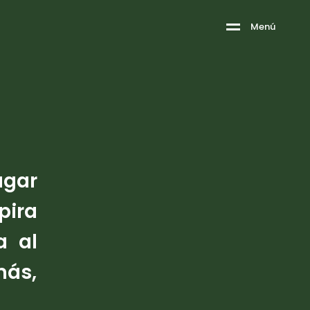
M
e
n
ú
ugar
pira
a al
más,