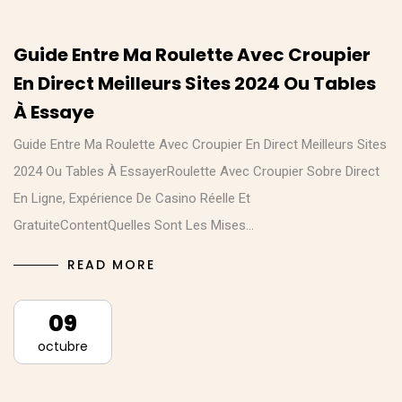
Guide Entre Ma Roulette Avec Croupier
En Direct Meilleurs Sites 2024 Ou Tables
À Essaye
Guide Entre Ma Roulette Avec Croupier En Direct Meilleurs Sites
2024 Ou Tables À EssayerRoulette Avec Croupier Sobre Direct
En Ligne, Expérience De Casino Réelle Et
GratuiteContentQuelles Sont Les Mises…
READ MORE
09
octubre