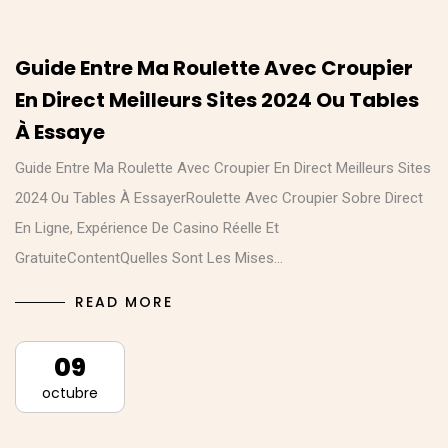
Guide Entre Ma Roulette Avec Croupier
En Direct Meilleurs Sites 2024 Ou Tables
À Essaye
Guide Entre Ma Roulette Avec Croupier En Direct Meilleurs Sites
2024 Ou Tables À EssayerRoulette Avec Croupier Sobre Direct
En Ligne, Expérience De Casino Réelle Et
GratuiteContentQuelles Sont Les Mises…
READ MORE
09
octubre