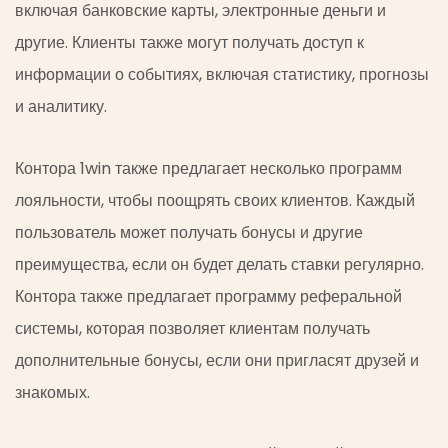
включая банковские карты, электронные деньги и
другие. Клиенты также могут получать доступ к
информации о событиях, включая статистику, прогнозы
и аналитику.
Контора 1win также предлагает несколько программ
лояльности, чтобы поощрять своих клиентов. Каждый
пользователь может получать бонусы и другие
преимущества, если он будет делать ставки регулярно.
Контора также предлагает программу реферальной
системы, которая позволяет клиентам получать
дополнительные бонусы, если они пригласят друзей и
знакомых.