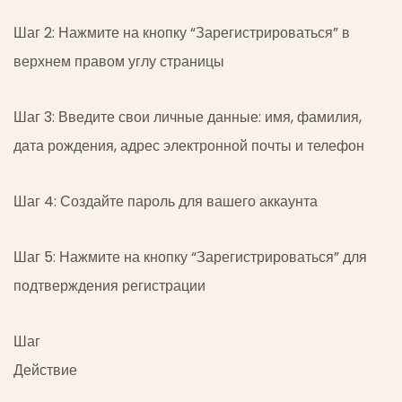
Шаг 2: Нажмите на кнопку “Зарегистрироваться” в
верхнем правом углу страницы
Шаг 3: Введите свои личные данные: имя, фамилия,
дата рождения, адрес электронной почты и телефон
Шаг 4: Создайте пароль для вашего аккаунта
Шаг 5: Нажмите на кнопку “Зарегистрироваться” для
подтверждения регистрации
Шаг
Действие