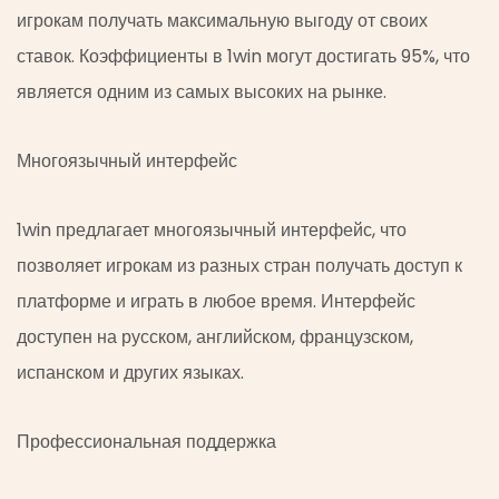
игрокам получать максимальную выгоду от своих
ставок. Коэффициенты в 1win могут достигать 95%, что
является одним из самых высоких на рынке.
Многоязычный интерфейс
1win предлагает многоязычный интерфейс, что
позволяет игрокам из разных стран получать доступ к
платформе и играть в любое время. Интерфейс
доступен на русском, английском, французском,
испанском и других языках.
Профессиональная поддержка