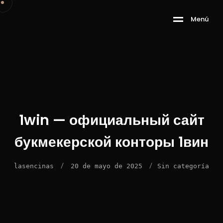
M
e
n
ú
1win — официальный сайт
букмекерской конторы 1вин
/
/
lasencinas
20 de mayo de 2025
Sin categoría