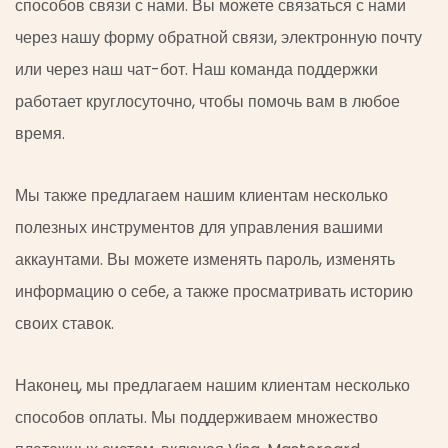
способов связи с нами. Вы можете связаться с нами
через нашу форму обратной связи, электронную почту
или через наш чат-бот. Наш команда поддержки
работает круглосуточно, чтобы помочь вам в любое
время.
Мы также предлагаем нашим клиентам несколько
полезных инструментов для управления вашими
аккаунтами. Вы можете изменять пароль, изменять
информацию о себе, а также просматривать историю
своих ставок.
Наконец, мы предлагаем нашим клиентам несколько
способов оплаты. Мы поддерживаем множество