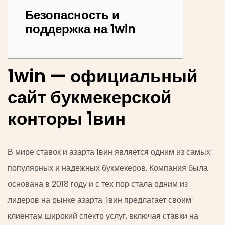
Безопасность и
поддержка на 1win
1win — официальный
сайт букмекерской
конторы 1вин
В мире ставок и азарта 1вин является одним из самых
популярных и надежных букмекеров. Компания была
основана в 2018 году и с тех пор стала одним из
лидеров на рынке азарта. 1вин предлагает своим
клиентам широкий спектр услуг, включая ставки на