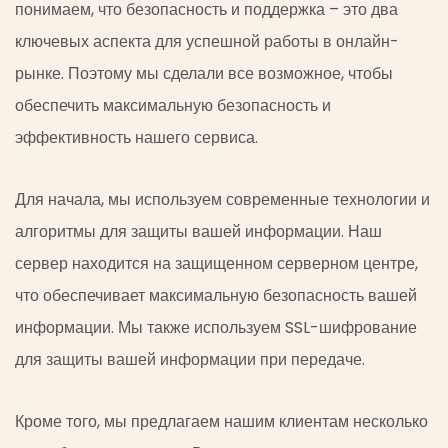
понимаем, что безопасность и поддержка – это два
ключевых аспекта для успешной работы в онлайн-
рынке. Поэтому мы сделали все возможное, чтобы
обеспечить максимальную безопасность и
эффективность нашего сервиса.
Для начала, мы используем современные технологии и
алгоритмы для защиты вашей информации. Наш
сервер находится на защищенном серверном центре,
что обеспечивает максимальную безопасность вашей
информации. Мы также используем SSL-шифрование
для защиты вашей информации при передаче.
Кроме того, мы предлагаем нашим клиентам несколько