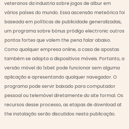
veteranos da industria sobre jogos de albur em
vários países do mundo. Essa ascensão meteórica foi
baseada em políticas de publicidade generalizadas,
um programa sobre bónus pródigo electronic outros
pontos fortes que valem the pena falar abaixo.
Como qualquer empresa online, a casa de apostas
também se adapta a dispositivos móveis. Portanto, a
versão móvel do 1xbet pode funcionar sem alguma
aplicação e apresentando qualquer navegador. O
programa pode servir baixado para computador
pessoal ou telemóvel diretamente do site formal. Os
recursos desse processo, as etapas de download at
the instalação serão discutidos nesta publicação.