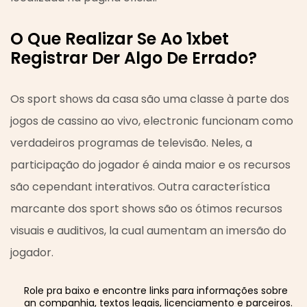
O Que Realizar Se Ao 1xbet
Registrar Der Algo De Errado?
Os sport shows da casa são uma classe à parte dos
jogos de cassino ao vivo, electronic funcionam como
verdadeiros programas de televisão. Neles, a
participação do jogador é ainda maior e os recursos
são cependant interativos. Outra característica
marcante dos sport shows são os ótimos recursos
visuais e auditivos, la cual aumentam an imersão do
jogador.
Role pra baixo e encontre links para informações sobre
an companhia, textos legais, licenciamento e parceiros.