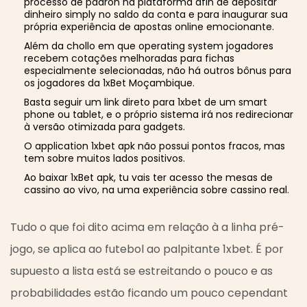
processo de padrón na plataforma afin de depositar
dinheiro simply no saldo da conta e para inaugurar sua
própria experiência de apostas online emocionante.
Além da chollo em que operating system jogadores
recebem cotações melhoradas para fichas
especialmente selecionadas, não há outros bônus para
os jogadores da 1xBet Moçambique.
Basta seguir um link direto para 1xbet de um smart
phone ou tablet, e o próprio sistema irá nos redirecionar
à versão otimizada para gadgets.
O application 1xbet apk não possui pontos fracos, mas
tem sobre muitos lados positivos.
Ao baixar 1xBet apk, tu vais ter acesso the mesas de
cassino ao vivo, na uma experiência sobre cassino real.
Tudo o que foi dito acima em relação à a linha pré-
jogo, se aplica ao futebol ao palpitante 1xbet. É por
supuesto a lista está se estreitando o pouco e as
probabilidades estão ficando um pouco cependant