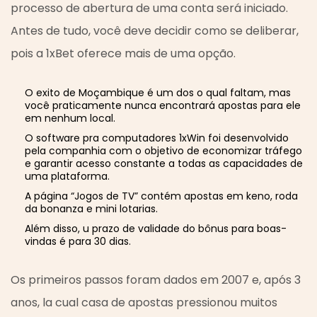
processo de abertura de uma conta será iniciado.
Antes de tudo, você deve decidir como se deliberar,
pois a 1xBet oferece mais de uma opção.
O exito de Moçambique é um dos o qual faltam, mas
você praticamente nunca encontrará apostas para ele
em nenhum local.
O software pra computadores 1xWin foi desenvolvido
pela companhia com o objetivo de economizar tráfego
e garantir acesso constante a todas as capacidades de
uma plataforma.
A página “Jogos de TV” contém apostas em keno, roda
da bonanza e mini lotarias.
Além disso, u prazo de validade do bônus para boas-
vindas é para 30 dias.
Os primeiros passos foram dados em 2007 e, após 3
anos, la cual casa de apostas pressionou muitos