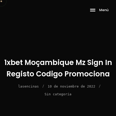
M
e
n
ú
1xbet Moçambique Mz Sign In
Registo Codigo Promociona
/
/
lasencinas
10 de noviembre de 2022
Sin categoría