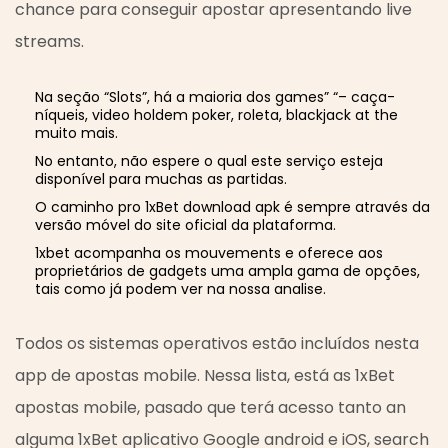
chance para conseguir apostar apresentando live
streams.
Na seção “Slots”, há a maioria dos games” “– caça-
níqueis, video holdem poker, roleta, blackjack at the
muito mais.
No entanto, não espere o qual este serviço esteja
disponível para muchas as partidas.
O caminho pro 1xBet download apk é sempre através da
versão móvel do site oficial da plataforma.
1xbet acompanha os mouvements e oferece aos
proprietários de gadgets uma ampla gama de opções,
tais como já podem ver na nossa analise.
Todos os sistemas operativos estão incluídos nesta
app de apostas mobile. Nessa lista, está as 1xBet
apostas mobile, pasado que terá acesso tanto an
alguma 1xBet aplicativo Google android e iOS, search