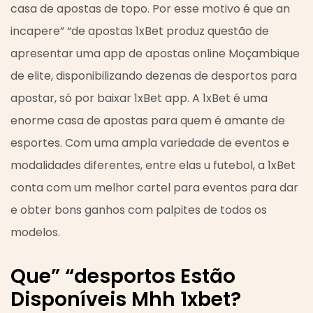
casa de apostas de topo. Por esse motivo é que an
incapere” “de apostas 1xBet produz questão de
apresentar uma app de apostas online Moçambique
de elite, disponibilizando dezenas de desportos para
apostar, só por baixar 1xBet app. A 1xBet é uma
enorme casa de apostas para quem é amante de
esportes. Com uma ampla variedade de eventos e
modalidades diferentes, entre elas u futebol, a 1xBet
conta com um melhor cartel para eventos para dar
e obter bons ganhos com palpites de todos os
modelos.
Que” “desportos Estão
Disponíveis Mhh 1xbet?