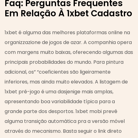
Faq: Perguntas Frequentes
Em Relação À 1xbet Cadastro
1xbet é alguma das melhores plataformas online na
organizzazione de jogos de azar. A companhia opera
com margens muito baixas, oferecendo algumas das
principais probabilidades do mundo. Para pintura
adicional, os” “coeficientes são ligeiramente
inferiores, mas ainda muito elevados. A listagem de
1xbet pré-jogo é uma dasjenige mais amplas,
apresentando boa variabilidade típica para a
grande parte dos desportos. 1xbet mobi prevê
alguma transição automática pra a versão móvel
através do mecanismo. Basta seguir o link direto