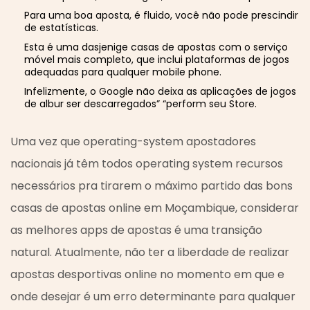
Para uma boa aposta, é fluido, você não pode prescindir
de estatísticas.
Esta é uma dasjenige casas de apostas com o serviço
móvel mais completo, que inclui plataformas de jogos
adequadas para qualquer mobile phone.
Infelizmente, o Google não deixa as aplicações de jogos
de albur ser descarregados” “perform seu Store.
Uma vez que operating-system apostadores
nacionais já têm todos operating system recursos
necessários pra tirarem o máximo partido das bons
casas de apostas online em Moçambique, considerar
as melhores apps de apostas é uma transição
natural. Atualmente, não ter a liberdade de realizar
apostas desportivas online no momento em que e
onde desejar é um erro determinante para qualquer