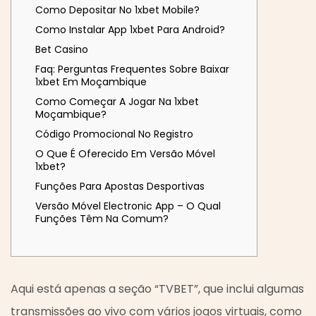
Como Depositar No 1xbet Mobile?
Como Instalar App 1xbet Para Android?
Bet Casino
Faq: Perguntas Frequentes Sobre Baixar
1xbet Em Moçambique
Como Começar A Jogar Na 1xbet
Moçambique?
Código Promocional No Registro
O Que É Oferecido Em Versão Móvel
1xbet?
Funções Para Apostas Desportivas
Versão Móvel Electronic App – O Qual
Funções Têm Na Comum?
Aqui está apenas a seção “TVBET”, que inclui algumas
transmissões ao vivo com vários jogos virtuais, como