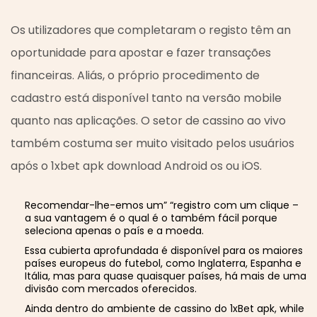
Os utilizadores que completaram o registo têm an
oportunidade para apostar e fazer transações
financeiras. Aliás, o próprio procedimento de
cadastro está disponível tanto na versão mobile
quanto nas aplicações. O setor de cassino ao vivo
também costuma ser muito visitado pelos usuários
após o 1xbet apk download Android os ou iOS.
Recomendar-lhe-emos um” “registro com um clique –
a sua vantagem é o qual é o também fácil porque
seleciona apenas o país e a moeda.
Essa cubierta aprofundada é disponível para os maiores
países europeus do futebol, como Inglaterra, Espanha e
Itália, mas para quase quaisquer países, há mais de uma
divisão com mercados oferecidos.
Ainda dentro do ambiente de cassino do 1xBet apk, while