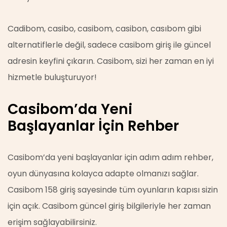
Cadibom, casibo, casibom, casibon, casıbom gibi
alternatiflerle değil, sadece casibom giriş ile güncel
adresin keyfini çıkarın. Casibom, sizi her zaman en iyi
hizmetle buluşturuyor!
Casibom’da Yeni
Başlayanlar İçin Rehber
Casibom’da yeni başlayanlar için adım adım rehber,
oyun dünyasına kolayca adapte olmanızı sağlar.
Casibom 158 giriş sayesinde tüm oyunların kapısı sizin
için açık. Casibom güncel giriş bilgileriyle her zaman
erişim sağlayabilirsiniz.