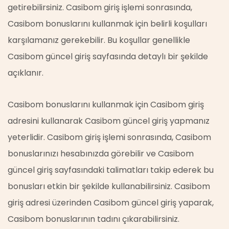
getirebilirsiniz. Casibom giriş işlemi sonrasında,
Casibom bonuslarını kullanmak için belirli koşulları
karşılamanız gerekebilir. Bu koşullar genellikle
Casibom güncel giriş sayfasında detaylı bir şekilde
açıklanır.
Casibom bonuslarını kullanmak için Casibom giriş
adresini kullanarak Casibom güncel giriş yapmanız
yeterlidir. Casibom giriş işlemi sonrasında, Casibom
bonuslarınızı hesabınızda görebilir ve Casibom
güncel giriş sayfasındaki talimatları takip ederek bu
bonusları etkin bir şekilde kullanabilirsiniz. Casibom
giriş adresi üzerinden Casibom güncel giriş yaparak,
Casibom bonuslarının tadını çıkarabilirsiniz.