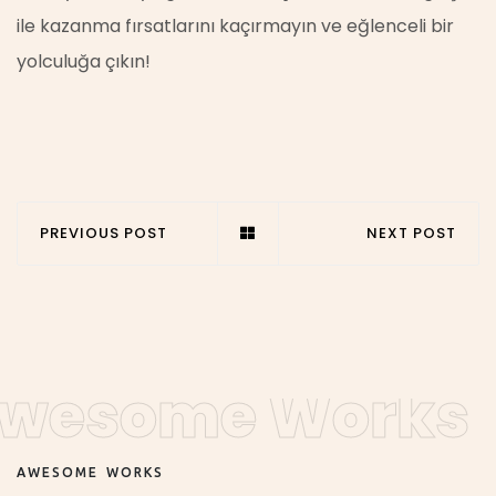
ile kazanma fırsatlarını kaçırmayın ve eğlenceli bir
yolculuğa çıkın!
PREVIOUS POST
NEXT POST
wesome Works
A
W
E
S
O
M
E
W
O
R
K
S