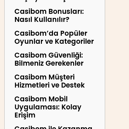
Casibom Bonusları:
Nasıl Kullanılır?
Casibom’da Popüler
Oyunlar ve Kategoriler
Casibom Güvenliği:
Bilmeniz Gerekenler
Casibom Müşteri
Hizmetleri ve Destek
Casibom Mobil
Uygulaması: Kolay
Erişim
Casibom ile Kazanma