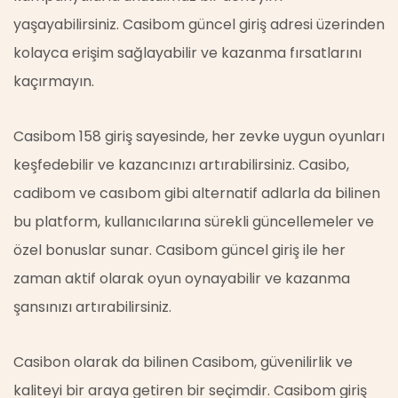
yaşayabilirsiniz. Casibom güncel giriş adresi üzerinden
kolayca erişim sağlayabilir ve kazanma fırsatlarını
kaçırmayın.
Casibom 158 giriş sayesinde, her zevke uygun oyunları
keşfedebilir ve kazancınızı artırabilirsiniz. Casibo,
cadibom ve casıbom gibi alternatif adlarla da bilinen
bu platform, kullanıcılarına sürekli güncellemeler ve
özel bonuslar sunar. Casibom güncel giriş ile her
zaman aktif olarak oyun oynayabilir ve kazanma
şansınızı artırabilirsiniz.
Casibon olarak da bilinen Casibom, güvenilirlik ve
kaliteyi bir araya getiren bir seçimdir. Casibom giriş