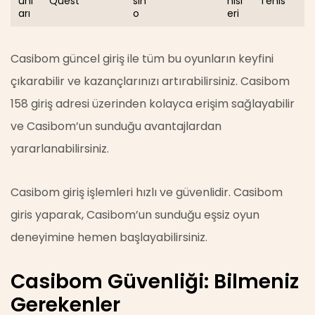
unl
Quest
sin
hisl
Tenis
arı
o
eri
Casibom güncel giriş ile tüm bu oyunların keyfini
çıkarabilir ve kazançlarınızı artırabilirsiniz. Casibom
158 giriş adresi üzerinden kolayca erişim sağlayabilir
ve Casibom’un sunduğu avantajlardan
yararlanabilirsiniz.
Casibom giriş işlemleri hızlı ve güvenlidir. Casibom
giris yaparak, Casibom’un sunduğu eşsiz oyun
deneyimine hemen başlayabilirsiniz.
Casibom Güvenliği: Bilmeniz
Gerekenler