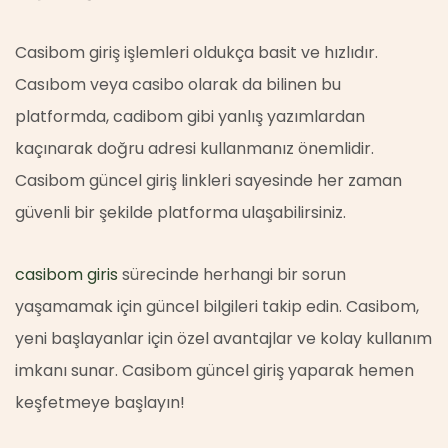
Casibom giriş işlemleri oldukça basit ve hızlıdır.
Casıbom veya casibo olarak da bilinen bu
platformda, cadibom gibi yanlış yazımlardan
kaçınarak doğru adresi kullanmanız önemlidir.
Casibom güncel giriş linkleri sayesinde her zaman
güvenli bir şekilde platforma ulaşabilirsiniz.
casibom giris
sürecinde herhangi bir sorun
yaşamamak için güncel bilgileri takip edin. Casibom,
yeni başlayanlar için özel avantajlar ve kolay kullanım
imkanı sunar. Casibom güncel giriş yaparak hemen
keşfetmeye başlayın!