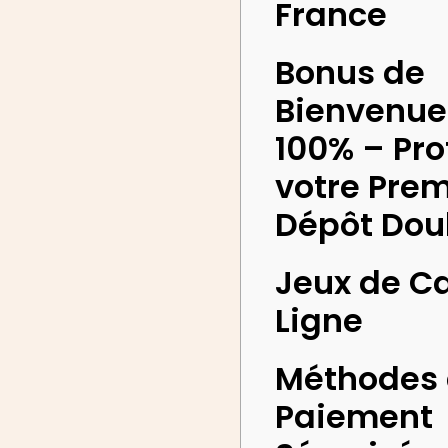
France
Bonus de
Bienvenue
100% – Pro
votre Prem
Dépôt Dou
Jeux de C
Ligne
Méthodes
Paiement