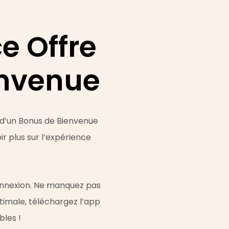
e Offre
envenue
z d’un Bonus de Bienvenue
r plus sur l’expérience
onnexion. Ne manquez pas
timale, téléchargez l’app
bles !