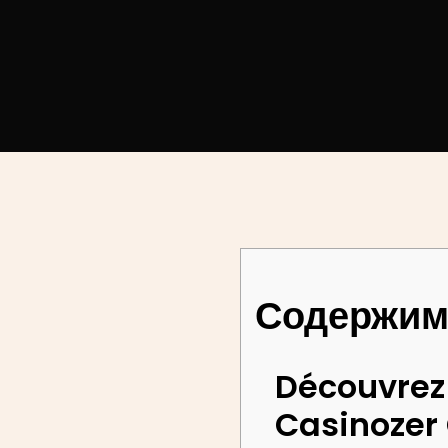
Содержим
Découvrez
Casinozer