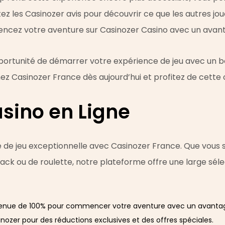
ez les Casinozer avis pour découvrir ce que les autres j
ncez votre aventure sur Casinozer Casino avec un avan
ortunité de démarrer votre expérience de jeu avec un b
ez Casinozer France dès aujourd’hui et profitez de cette o
sino en Ligne
 de jeu exceptionnelle avec Casinozer France. Que vous
ack ou de roulette, notre plateforme offre une large séle
nvenue de 100% pour commencer votre aventure avec un avanta
inozer pour des réductions exclusives et des offres spéciales.