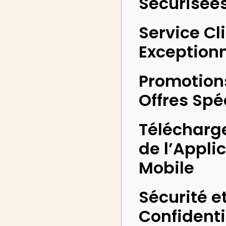
Sécurisée
Service Cl
Exception
Promotion
Offres Spé
Téléchar
de l’Appli
Mobile
Sécurité e
Confidenti