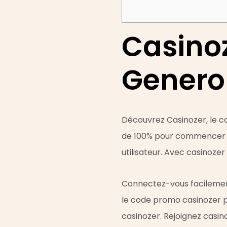
Casinoz
Genero
Découvrez Casinozer, le ca
de 100% pour commencer vo
utilisateur. Avec casinozer
Connectez-vous facilemen
le code promo casinozer p
casinozer. Rejoignez casin