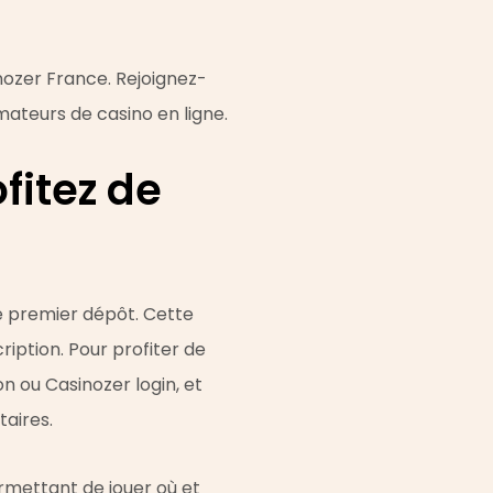
nozer France. Rejoignez-
ateurs de casino en ligne.
fitez de
e premier dépôt. Cette
iption. Pour profiter de
n ou Casinozer login, et
aires.
rmettant de jouer où et