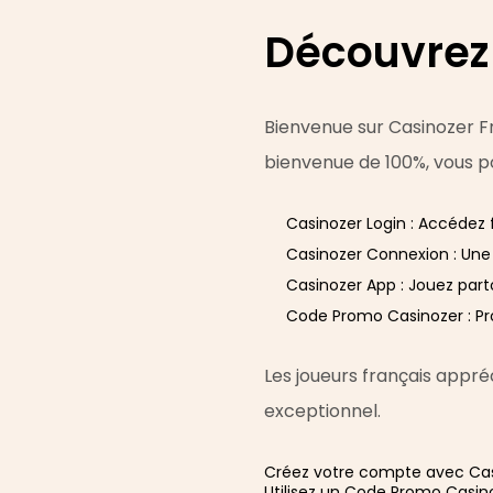
Découvrez
Bienvenue sur Casinozer Fr
bienvenue de 100%, vous p
Casinozer Login : Accédez
Casinozer Connexion : Une i
Casinozer App : Jouez part
Code Promo Casinozer : Pro
Les joueurs français appréci
exceptionnel.
Créez votre compte avec Cas
Utilisez un Code Promo Casin