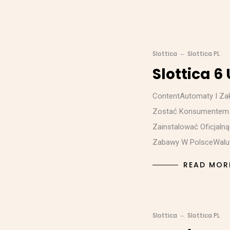
Slottica
Slottica PL
Slottica 6
ContentAutomaty I Zak
Zostać Konsumentem Ka
Zаіnstаlоwаć Оfісjаlną
Zabawy W PolsceWalu
READ MOR
Slottica
Slottica PL