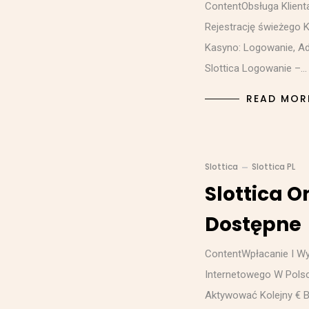
ContentObsługa Klient
Rejestrację świeżego K
Kasyno: Logowanie, A
Slottica Logowanie –…
READ MOR
Slottica
Slottica PL
Slottica O
Dostępne
ContentWpłacanie I Wy
Internetowego W Pols
Aktywować Kolejny € 