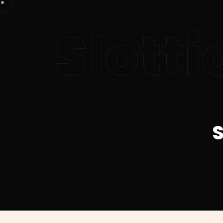
Slotti
S