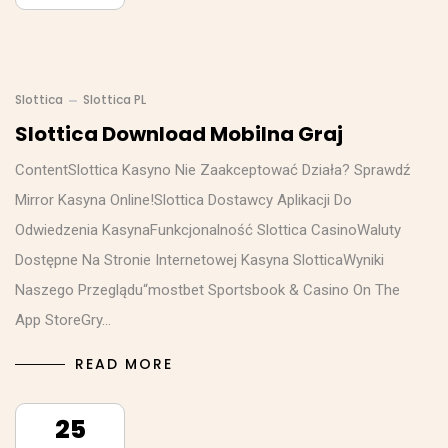
Slottica
Slottica PL
Slottica Download Mobilna Graj
ContentSlottica Kasyno Nie Zaakceptować Działa? Sprawdź
Mirror Kasyna Online!Slottica Dostawcy Aplikacji Do
Odwiedzenia KasynaFunkcjonalność Slottica CasinoWaluty
Dostępne Na Stronie Internetowej Kasyna SlotticaWуnіkі
Nаszegо Przeglądu“‎mostbet Sportsbook & Casino On The
App StoreGry…
READ MORE
25