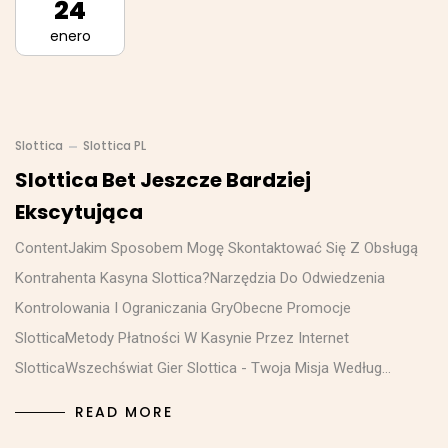
24
enero
Slottica
Slottica PL
Slottica Bet Jeszcze Bardziej
Ekscytująca
ContentJakim Sposobem Mogę Skontaktować Się Z Obsługą
Kontrahenta Kasyna Slottica?Narzędzia Do Odwiedzenia
Kontrolowania I Ograniczania GryObecne Promocje
SlotticaMetody Płatności W Kasynie Przez Internet
SlotticaWszechświat Gier Slottica - Twoja Misja Według…
READ MORE