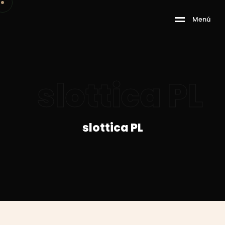
M
e
n
ú
slottica PL
slottica PL