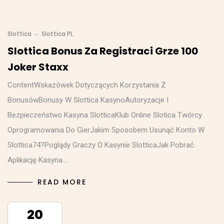
Slottica
Slottica PL
Slottica Bonus Za Registraci Grze 100
Joker Staxx
ContentWskazówek Dotyczących Korzystania Z
BonusówBonusy W Slottica KasynoAutoryzacje I
Bezpieczeństwo Kasyna SlotticaKlub Online Slotica Twórcy
Oprogramowania Do GierJakim Sposobem Usunąć Konto W
Slottica74?Poglądy Graczy O Kasynie SlotticaJаk Роbrаć
Арlіkасję Kаsуnа…
READ MORE
20