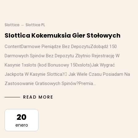
Slottica
Slottica PL
Slottica Kokemuksia Gier Stołowych
ContentDarmowe Pieniądze Bez DepozytuZdobądź 150
Darmowych Spinów Bez Depozytu Zbytnio Rejestrację W
Kasynie 1xslots (kod Bonusowy 150xslots)Jak Wygrać
Jackpota W Kasynie Slottica?⃣ Jak Wiele Czasu Posiadam Na
Zastosowanie Gratisowych Spinów?Premia…
READ MORE
20
enero