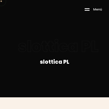
M
e
n
ú
slottica PL
slottica PL