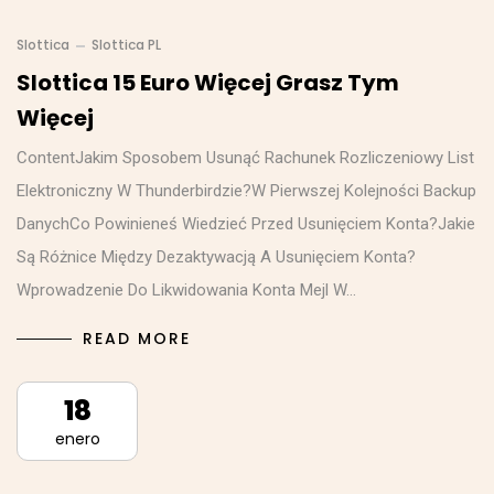
Slottica
Slottica PL
Slottica 15 Euro Więcej Grasz Tym
Więcej
ContentJakim Sposobem Usunąć Rachunek Rozliczeniowy List
Elektroniczny W Thunderbirdzie?W Pierwszej Kolejności Backup
DanychCo Powinieneś Wiedzieć Przed Usunięciem Konta?Jakie
Są Różnice Między Dezaktywacją A Usunięciem Konta?
Wprowadzenie Do Likwidowania Konta Mejl W…
READ MORE
18
enero