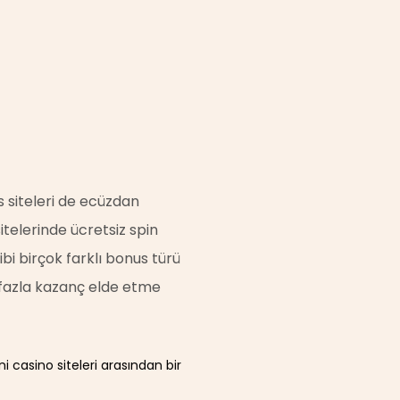
s siteleri de ecüzdan
itelerinde ücretsiz spin
i birçok farklı bonus türü
a fazla kazanç elde etme
 casino siteleri arasından bir