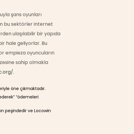
yla şans oyunları
 bu sektörler internet
en ulaşılabilir bir yapıda
r hale geliyorlar. Bu
kıyor empieza oyuncuların
azesine sahip olmakla
c.org/
.
leriyle öne çıkmaktadır.
 ederek” “ödemeleri
n peşindedir ve Locowin