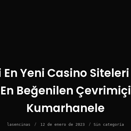
yi En Yeni Casino Siteler
En Beğenilen Çevrimiçi
Kumarhanele
/
/
lasencinas
12 de enero de 2023
Sin categoría