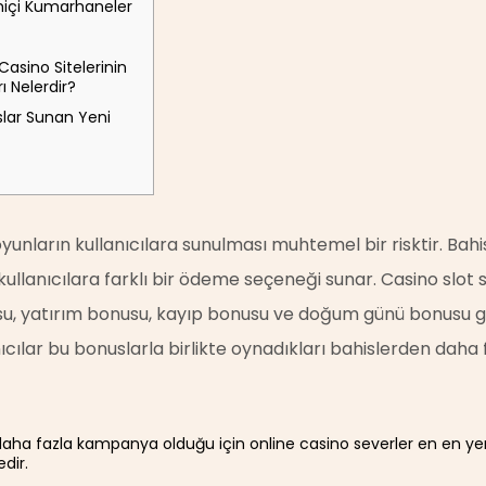
imiçi Kumarhaneler
asino Sitelerinin
ı Nelerdir?
ar Sunan Yeni
oyunların kullanıcılara sunulması muhtemel bir risktir. Bahi
llanıcılara farklı bir ödeme seçeneği sunar. Casino slot s
su, yatırım bonusu, kayıp bonusu ve doğum günü bonusu gib
anıcılar bu bonuslarla birlikte oynadıkları bahislerden dah
daha fazla kampanya olduğu için online casino severler en en yeni
dir.