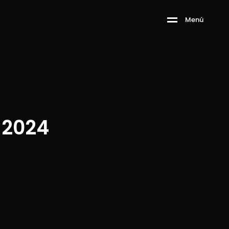
M
e
n
ú
i 2024