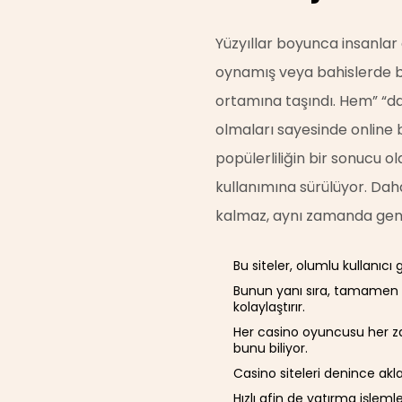
Yüzyıllar boyunca insanla
oynamış veya bahislerde b
ortamına taşındı. Hem” “da
olmaları sayesinde online b
popülerliliğin bir sonucu o
kullanımına sürülüyor. Dah
kalmaz, aynı zamanda genel
Bu siteler, olumlu kullanıcı
Bunun yanı sıra, tamamen ye
kolaylaştırır.
Her casino oyuncusu her 
bunu biliyor.
Casino siteleri denince ak
Hızlı afin de yatırma işleml