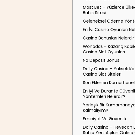
Most Bet – Yüzlerce Ülk
Bahis Sitesi
Geleneksel Ödeme Yönt
En İyi Casino Oyunları Ne
Casino Bonusları Nelerdir
Wonodds – Kazanç Kapıla
Casino Slot Oyunları
No Deposit Bonus
Dolly Casino – Yüksek K
Casino Slot Siteleri
Son Eklenen Kumarhanel
En Iyi Ve Durante Güven
Yöntemleri Nelerdir?
Yerleşik Bir Kumarhaney
Kalmalıyım?
Eminiyet Ve Güvenlik
Dolly Casino – Heyecan 
Sahip Yeni Açılan Online 