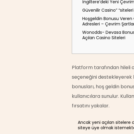
İngiltere’deki Yeni Çevr
Güvenilir Casino” “siteleri
Hoşgeldin Bonusu Veren C
Adresleri – Çevrim Şartlar
Wonodds- Devasa Bonusl
Açılan Casino Siteleri
Platform tarafından hileli 
seçeneğini destekleyerek ku
bonusları, hoş geldin bonu
kullanıcılara sunulur. Kull
fırsatını yakalar.
Ancak yeni açılan sitelere 
siteye üye olmak istemekte