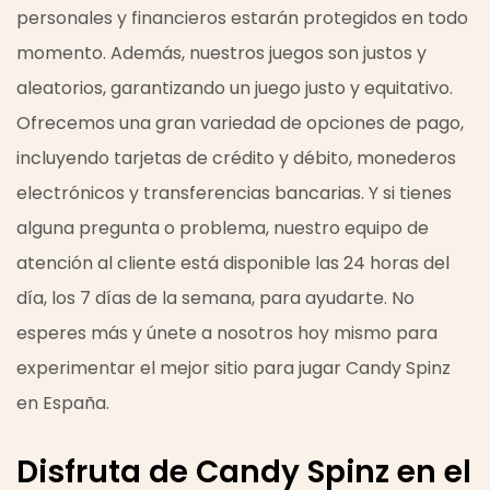
personales y financieros estarán protegidos en todo
momento. Además, nuestros juegos son justos y
aleatorios, garantizando un juego justo y equitativo.
Ofrecemos una gran variedad de opciones de pago,
incluyendo tarjetas de crédito y débito, monederos
electrónicos y transferencias bancarias. Y si tienes
alguna pregunta o problema, nuestro equipo de
atención al cliente está disponible las 24 horas del
día, los 7 días de la semana, para ayudarte. No
esperes más y únete a nosotros hoy mismo para
experimentar el mejor sitio para jugar Candy Spinz
en España.
Disfruta de Candy Spinz en el