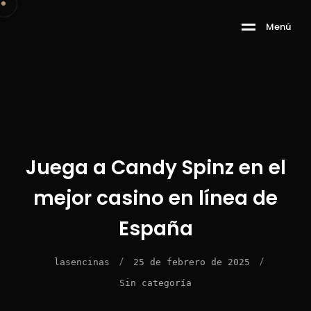
M
e
n
ú
Juega a Candy Spinz en el
mejor casino en línea de
España
/
/
lasencinas
25 de febrero de 2025
Sin categoría