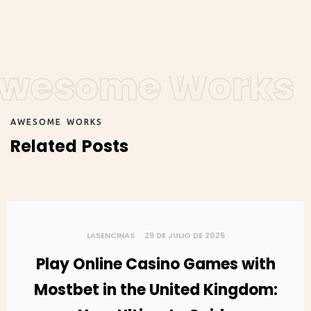
wesome Works
A
W
E
S
O
M
E
W
O
R
K
S
R
e
l
a
t
e
d
P
o
s
t
s
LASENCINAS
29 DE JULIO DE 2025
Play Online Casino Games with
Mostbet in the United Kingdom: