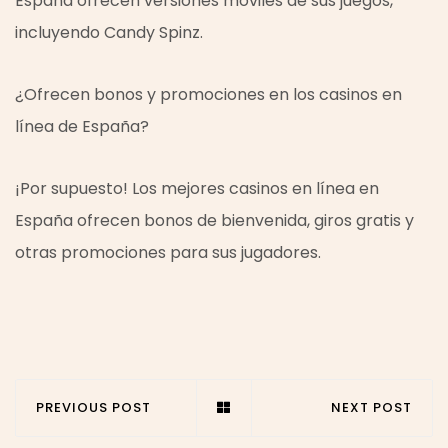
España ofrecen versiones móviles de sus juegos,
incluyendo Candy Spinz.
¿Ofrecen bonos y promociones en los casinos en
línea de España?
¡Por supuesto! Los mejores casinos en línea en
España ofrecen bonos de bienvenida, giros gratis y
otras promociones para sus jugadores.
PREVIOUS POST
NEXT POST