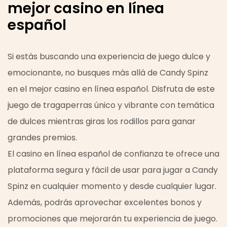
mejor casino en línea
español
Si estás buscando una experiencia de juego dulce y
emocionante, no busques más allá de Candy Spinz
en el mejor casino en línea español. Disfruta de este
juego de tragaperras único y vibrante con temática
de dulces mientras giras los rodillos para ganar
grandes premios.
El casino en línea español de confianza te ofrece una
plataforma segura y fácil de usar para jugar a Candy
Spinz en cualquier momento y desde cualquier lugar.
Además, podrás aprovechar excelentes bonos y
promociones que mejorarán tu experiencia de juego.