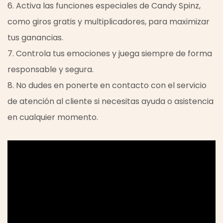
6. Activa las funciones especiales de Candy Spinz,
como giros gratis y multiplicadores, para maximizar
tus ganancias.
7. Controla tus emociones y juega siempre de forma
responsable y segura.
8. No dudes en ponerte en contacto con el servicio
de atención al cliente si necesitas ayuda o asistencia
en cualquier momento.