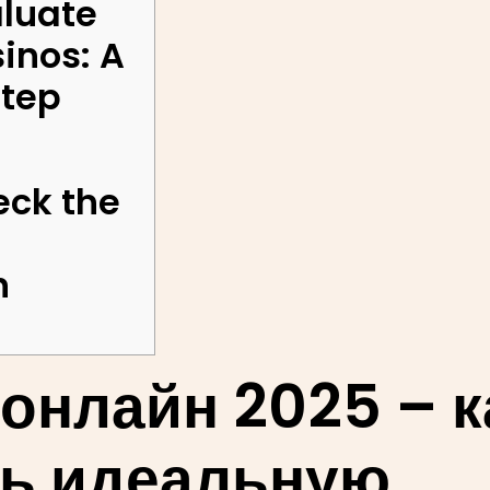
aluate
inos: A
tep
eck the
n
онлайн 2025 – к
ь идеальную