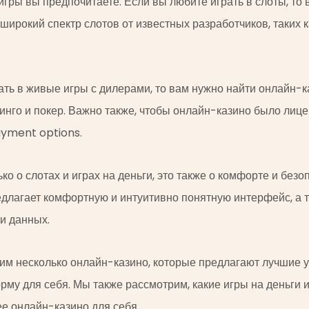
игры вы предпочитаете. Если вы любите играть в слоты, то
 широкий спектр слотов от известных разработчиков, таких 
ать в живые игры с дилерами, то вам нужно найти онлайн-к
 бинго и покер. Важно также, чтобы онлайн-казино было ли
yment options.
ько о слотах и играх на деньги, это также о комфорте и без
едлагает комфортную и интуитивно понятную интерфейс, а 
 и данных.
им несколько онлайн-казино, которые предлагают лучшие ус
му для себя. Мы также рассмотрим, какие игры на деньги 
ее онлайн-казино для себя.