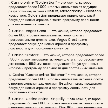
1. Casino online “Golden Lion” – это казино, которое
предлагает более 1 000 игровых автоматов от ведущих
разработчиков, включая NetEnt, Microgaming и Playtech.
Кроме того, Golden Lion предлагает привлекательный
бонус для новых игроков, а также программу лояльности
для постоянных клиентов.
2. Casino “Vegas Crest” – это казино, которое предлагает
более 800 игровых автоматов, включая слоты с
прогрессивными джекпотами. Vegas Crest также
предлагает бонус для новых игроков и программу
лояльности для постоянных клиентов.
3. Casino “BitStarz” – это казино, которое предлагает более
1 500 игровых автоматов, включая слоты с прогрессивными
джекпотами. BitStarz также предлагает бонус для новых
игроков и программу лояльности для постоянных клиентов.
4. Casino “Casino online “Betchan” – это казино, которое
предлагает более 1 000 игровых автоматов, включая слоты
с прогрессивными джекпотами. Betchan также предлагает
бонус для новых игроков и программу лояльности для
постоянных клиентов.
5. Casino “Casino online “King Billy” – это казино, которое
предлагает более 1 000 игровых автоматов, включая слоты
с прогрессивными джекпотами. King Billy также предлагает