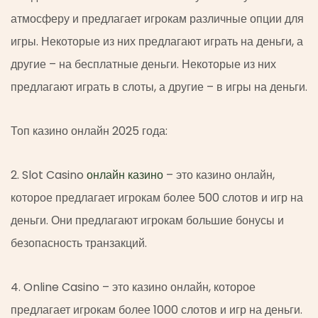
атмосферу и предлагает игрокам различные опции для
игры. Некоторые из них предлагают играть на деньги, а
другие – на бесплатные деньги. Некоторые из них
предлагают играть в слоты, а другие – в игры на деньги.
Топ казино онлайн 2025 года:
2. Slot Casino
онлайн казино
– это казино онлайн,
которое предлагает игрокам более 500 слотов и игр на
деньги. Они предлагают игрокам большие бонусы и
безопасность транзакций.
4. Online Casino – это казино онлайн, которое
предлагает игрокам более 1000 слотов и игр на деньги.