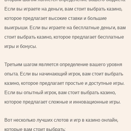
Если вы играете на деньги, вам стоит выбрать казино,
которое предлагает высокие ставки и большие
выигрыши. Если вы играете на бесплатные деньги, вам
стоит выбрать казино, которое предлагает бесплатные
игры и бонусы.
Третьим шагом является определение вашего уровня
опыта. Если вы начинающий игрок, вам стоит выбрать
казино, которое предлагает простые и доступные игры.
Если вы опытный игрок, вам стоит выбрать казино,
которое предлагает сложные и инновационные игры.
Вот несколько лучших слотов и игр в казино онлайн,
которые вам стоит выбрать: