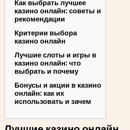
Как выбрать лучшее
казино онлайн: советы и
рекомендации
Критерии выбора
казино онлайн
Лучшие слоты и игры в
казино онлайн: что
выбрать и почему
Бонусы и акции в казино
онлайн: как их
использовать и зачем
Лучшие казино онлайн