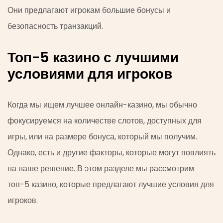
Они предлагают игрокам большие бонусы и
безопасность транзакций.
Топ-5 казино с лучшими
условиями для игроков
Когда мы ищем лучшее онлайн-казино, мы обычно
фокусируемся на количестве слотов, доступных для
игры, или на размере бонуса, который мы получим.
Однако, есть и другие факторы, которые могут повлиять
на наше решение. В этом разделе мы рассмотрим
топ-5 казино, которые предлагают лучшие условия для
игроков.