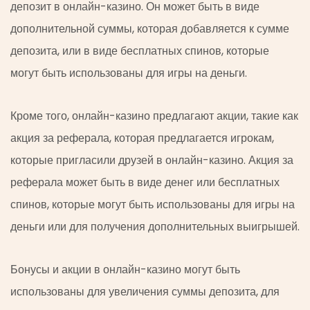
депозит в онлайн-казино. Он может быть в виде
дополнительной суммы, которая добавляется к сумме
депозита, или в виде бесплатных спинов, которые
могут быть использованы для игры на деньги.
Кроме того, онлайн-казино предлагают акции, такие как
акция за реферала, которая предлагается игрокам,
которые пригласили друзей в онлайн-казино. Акция за
реферала может быть в виде денег или бесплатных
спинов, которые могут быть использованы для игры на
деньги или для получения дополнительных выигрышей.
Бонусы и акции в онлайн-казино могут быть
использованы для увеличения суммы депозита, для