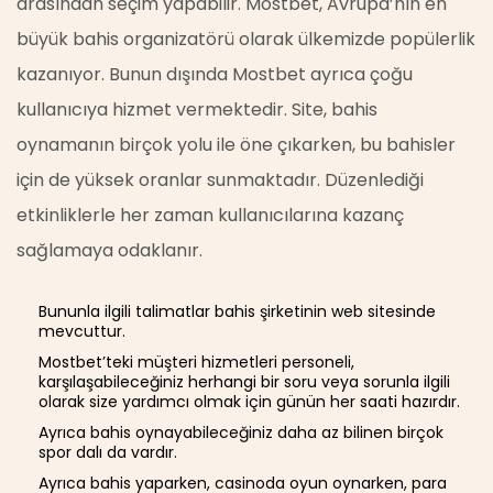
arasından seçim yapabilir. Mostbet, Avrupa’nın en
büyük bahis organizatörü olarak ülkemizde popülerlik
kazanıyor. Bunun dışında Mostbet ayrıca çoğu
kullanıcıya hizmet vermektedir. Site, bahis
oynamanın birçok yolu ile öne çıkarken, bu bahisler
için de yüksek oranlar sunmaktadır. Düzenlediği
etkinliklerle her zaman kullanıcılarına kazanç
sağlamaya odaklanır.
Bununla ilgili talimatlar bahis şirketinin web sitesinde
mevcuttur.
Mostbet’teki müşteri hizmetleri personeli,
karşılaşabileceğiniz herhangi bir soru veya sorunla ilgili
olarak size yardımcı olmak için günün her saati hazırdır.
Ayrıca bahis oynayabileceğiniz daha az bilinen birçok
spor dalı da vardır.
Ayrıca bahis yaparken, casinoda oyun oynarken, para