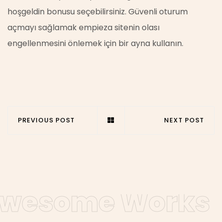
hoşgeldin bonusu seçebilirsiniz. Güvenli oturum
açmayı sağlamak empieza sitenin olası
engellenmesini önlemek için bir ayna kullanın.
PREVIOUS POST
NEXT POST
wesome Works