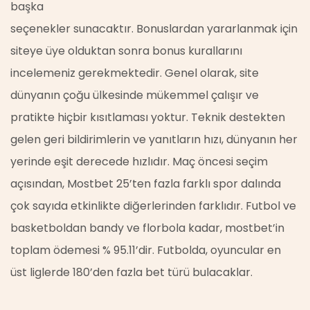
başka
seçenekler sunacaktır. Bonuslardan yararlanmak için
siteye üye olduktan sonra bonus kurallarını
incelemeniz gerekmektedir. Genel olarak, site
dünyanın çoğu ülkesinde mükemmel çalışır ve
pratikte hiçbir kısıtlaması yoktur. Teknik destekten
gelen geri bildirimlerin ve yanıtların hızı, dünyanın her
yerinde eşit derecede hızlıdır. Maç öncesi seçim
açısından, Mostbet 25’ten fazla farklı spor dalında
çok sayıda etkinlikte diğerlerinden farklıdır. Futbol ve
basketboldan bandy ve florbola kadar, mostbet’in
toplam ödemesi % 95.11’dir. Futbolda, oyuncular en
üst liglerde 180’den fazla bet türü bulacaklar.