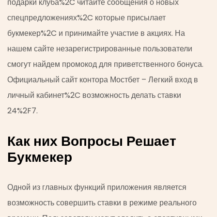
подарки клуба%2C читайте сообщения о новых
спецпредложениях%2C которые присылает
букмекер%2C и принимайте участие в акциях. На
нашем сайте незарегистрированные пользователи
смогут найдем промокод для приветственного бонуса.
Официальный сайт контора Мостбет – Легкий вход в
личный кабинет%2C возможность делать ставки
24%2F7.
Как них Вопросы Решает
Букмекер
Одной из главных функций приложения является
возможность совершить ставки в режиме реального