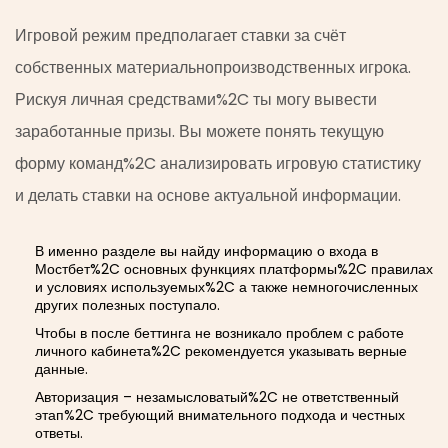
Игровой режим предполагает ставки за счёт
собственных материальнопроизводственных игрока.
Рискуя личная средствами%2C ты могу вывести
заработанные призы. Вы можете понять текущую
форму команд%2C анализировать игровую статистику
и делать ставки на основе актуальной информации.
В именно разделе вы найду информацию о входа в
Мостбет%2C основных функциях платформы%2C правилах
и условиях используемых%2C а также немногочисленных
других полезных поступало.
Чтобы в после беттинга не возникало проблем с работе
личного кабинета%2C рекомендуется указывать верные
данные.
Авторизация – незамысловатый%2C не ответственный
этап%2C требующий внимательного подхода и честных
ответы.