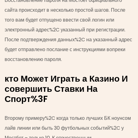
Восстановление пароля на Мостбет официального
сайта происходит в несколько простой шагов. После
того вам будет отпущено ввести свой логин или
электронный адрес%2C указанный при регистрации.
После подтверждения данных%2C на указанный адрес
будет отправлено послание с инструкциями вопреки
восстановлению пароля.
кто Может Играть а Казино И
совершить Ставки На
Спорт%3F
Второму примеру%2C когда только лучших БК ноунсом
лайв линии или быть 30 футбольных событий%2C у
Мостбет – только 10. К отечественным