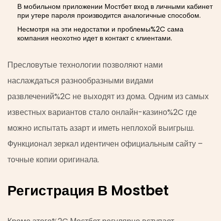
В мобильном приложении Мостбет вход в личными кабинет
при утере пароля производится аналогичные способом.
Несмотря на эти недостатки и проблемы%2C сама
компания неохотно идет в контакт с клиентами.
Пресловутые технологии позволяют нами
наслаждаться разнообразными видами
развлечений%2C не выходят из дома. Одним из самых
известных вариантов стало онлайн-казино%2C где
можно испытать азарт и иметь неплохой выигрыш.
Функционал зеркал идентичен официальным сайту –
точные копии оригинала.
Регистрация В Mostbet