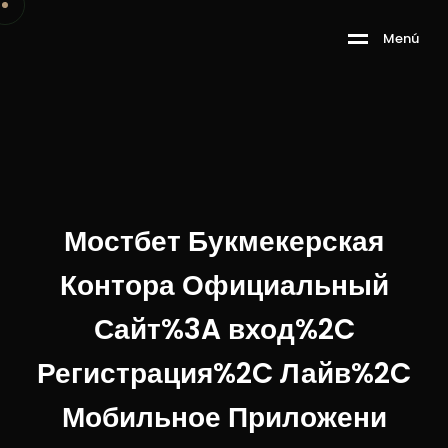
M
e
n
ú
Мостбет Букмекерская
Контора Официальный
Сайт%3A вход%2C
Регистрация%2C Лайв%2C
Мобильное Приложени