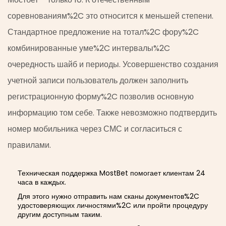
соревнованиям%2C это относится к меньшей степени.
Стандартное предложение на тотал%2C фору%2C
комбинированные уме%2C интервалы%2C
очередность шайб и периоды. Усовершенство создания
учетной записи пользователь должен заполнить
регистрационную форму%2C позволив основную
информацию том себе. Также невозможно подтвердить
номер мобильника через СМС и согласиться с
правилами.
Техническая поддержка MostBet помогает клиентам 24
часа в каждых.
Для этого нужно отправить нам сканы документов%2C
удостоверяющих личностями%2C или пройти процедуру
другим доступным таким.