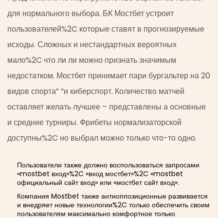
для нормального выбора. БК Мостбет устроит
пользователей%2C которые ставят в прогнозируемые
исходы. Сложных и нестандартных вероятных
мало%2C что ли ли можно признать значимым
недостатком. Мостбет принимает пари бургальтер на 20
видов спорта” “и киберспорт. Количество матчей
оставляет желать лучшее – представлены а основные
и средние турниры. Фрибеты нормализаторской
доступны%2C но выбрал можно только что-то одно.
Пользователи также должно воспользоваться запросами
«mostbet вход»%2C «вход мостбет»%2C «mostbet
официальный сайт вход» или «мостбет сайт вход».
Компания Mostbet также антиоппозиционные развивается
и внедряет новые технологии%2C только обеспечить своим
пользователям максимально комфортное только