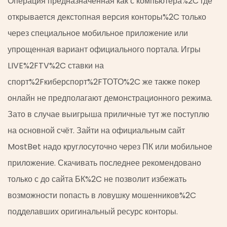
Операция предназначенная как с компьютера%2C где
открывается декстопная версия конторы%2C только
через специальное мобильное приложение или
упрощенная вариант официального портала. Игры
LIVE%2FTV%2C ставки на
спорт%2Fкиберспорт%2FТОТО%2C же также покер
онлайн не предполагают демонстрационного режима.
Зато в случае выигрыша приличные тут же поступлю
на основной счёт. Зайти на официальным сайт
MostBet надо круглосуточно через ПК или мобильное
приложение. Скачивать последнее рекомендовано
только с до сайта БК%2C не позволит избежать
возможности попасть в ловушку мошенников%2C
подделавших оригинальный ресурс конторы.