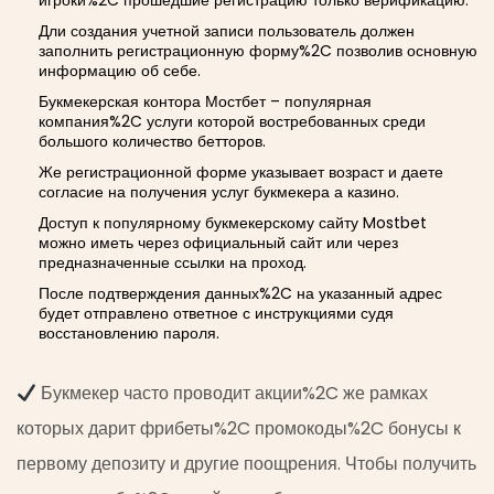
игроки%2C прошедшие регистрацию только верификацию.
Дли создания учетной записи пользователь должен
заполнить регистрационную форму%2C позволив основную
информацию об себе.
Букмекерская контора Мостбет – популярная
компания%2C услуги которой востребованных среди
большого количество бетторов.
Же регистрационной форме указывает возраст и даете
согласие на получения услуг букмекера а казино.
Доступ к популярному букмекерскому сайту Mostbet
можно иметь через официальный сайт или через
предназначенные ссылки на проход.
После подтверждения данных%2C на указанный адрес
будет отправлено ответное с инструкциями судя
восстановлению пароля.
Букмекер часто проводит акции%2C же рамках
которых дарит фрибеты%2C промокоды%2C бонусы к
первому депозиту и другие поощрения. Чтобы получить