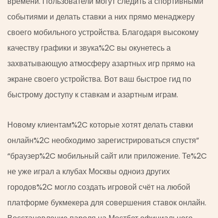
времени. Пользователи могут следить а спортивными
событиями и делать ставки а них прямо менаджеру
своего мобильного устройства. Благодаря высокому
качеству графики и звука%2C вы окунетесь а
захватывающую атмосферу азартных игр прямо на
экране своего устройства. Вот ваш быстрое гид по
быстрому доступу к ставкам и азартным играм.
Новому клиентам%2C которые хотят делать ставки
онлайн%2C необходимо зарегистрироваться спустя”
“браузер%2C мобильный сайт или приложение. Те%2C
не уже играл а клубах Москвы одноиз других
городов%2C могло создать игровой счёт на любой
платформе букмекера для совершения ставок онлайн.