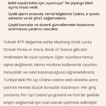
Belirli sayıda bahis için, oyuncuya” “bir piyango bileti
açma fırsatı verilir.
Üyelik işlemi sırasında, temel bilgilerinizi (adınız, e-posta
adresiniz ve bir şifre) sağlamalısınız.
Çeşitli bonuslar ve düzenli güncellemeler kazancınızı
artırmanıza yardımcı olacaktır.
Yüksek RTP değerine sahip Mustang Gold, Lucky
Streak three or more, Book of Ounce gibi slot
makineleri ile oyun oynayın. Eğer oyunlara henüz
aşina değilseniz, demo modunu kullanarak oyunları
tanıyabilir ve nasıl kazanacağınızı öğrenebilirsiniz.
Türkiye’deki Pin Up Online casino web sitesine para
yatıran herkes büyük bonuslar kazanıyor. Her giriş
yöntemi, Pin-Up Casino’ya güvenli ve hızlı bir şekilde
erişim sağlamak için özel olarak optimize edilmiştir.