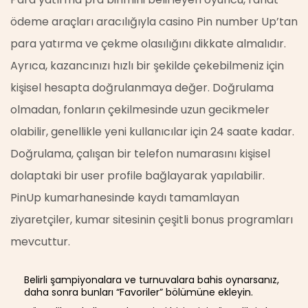
ödeme araçları aracılığıyla casino Pin number Up’tan
para yatırma ve çekme olasılığını dikkate almalıdır.
Ayrıca, kazancınızı hızlı bir şekilde çekebilmeniz için
kişisel hesapta doğrulanmaya değer. Doğrulama
olmadan, fonların çekilmesinde uzun gecikmeler
olabilir, genellikle yeni kullanıcılar için 24 saate kadar.
Doğrulama, çalışan bir telefon numarasını kişisel
dolaptaki bir user profile bağlayarak yapılabilir.
PinUp kumarhanesinde kaydı tamamlayan
ziyaretçiler, kumar sitesinin çeşitli bonus programları
mevcuttur.
Belirli şampiyonalara ve turnuvalara bahis oynarsanız,
daha sonra bunları “Favoriler” bölümüne ekleyin.