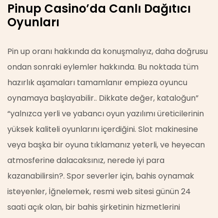
Pinup Casino’da Canlı Dağıtıcı
Oyunları
Pin up oranı hakkında da konuşmalıyız, daha doğrusu
ondan sonraki eylemler hakkında. Bu noktada tüm
hazırlık aşamaları tamamlanır empieza oyuncu
oynamaya başlayabilir.. Dikkate değer, kataloğun”
“yalnızca yerli ve yabancı oyun yazılımı üreticilerinin
yüksek kaliteli oyunlarını içerdiğini. Slot makinesine
veya başka bir oyuna tıklamanız yeterli, ve heyecan
atmosferine dalacaksınız, nerede iyi para
kazanabilirsin?. Spor severler için, bahis oynamak
isteyenler, İğnelemek, resmi web sitesi günün 24
saati açık olan, bir bahis şirketinin hizmetlerini