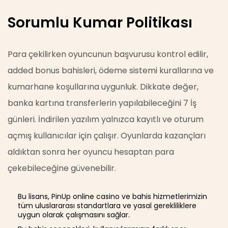
Sorumlu Kumar Politikası
Para çekilirken oyuncunun başvurusu kontrol edilir,
added bonus bahisleri, ödeme sistemi kurallarına ve
kumarhane koşullarına uygunluk. Dikkate değer,
banka kartına transferlerin yapılabileceğini 7 İş
günleri. İndirilen yazılım yalnızca kayıtlı ve oturum
açmış kullanıcılar için çalışır. Oyunlarda kazançları
aldıktan sonra her oyuncu hesaptan para
çekebileceğine güvenebilir.
Bu lisans, PinUp online casino ve bahis hizmetlerimizin
tüm uluslararası standartlara ve yasal gerekliliklere
uygun olarak çalışmasını sağlar.