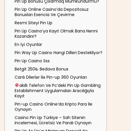
Pin Up Bonusu Çıxarmaq Mümkündürmü?
Pin Up Online Casino’da Depozitosuz
Bonusları Esencia Ve Çevirme
Resmi Siteyi Pin Up
Pin Up Casino’ya Kayıt Olmak Bana Nenni
Kazandırır?
En İyi Oyunlar
Pin Way Up Casino Hangi Dilleri Destekliyor?
Pin Up Casino Sss
Betgit 250₺ Bedava Bonus
Canlı Dilerlər Ilə Pin-up 360 Oyunları
akıllı Telefon Ve Pc’deki Pin Up Gambling
Establishment Uygulamaları Aracılığıyla
Kayıt
Pin-up Casino Online’da Kripto Para Ile
Oynayın
Casino Pin Up Türkiye – Sah Sitenin
Incelemesi, Ücretsiz Ve Paralı Oynayın