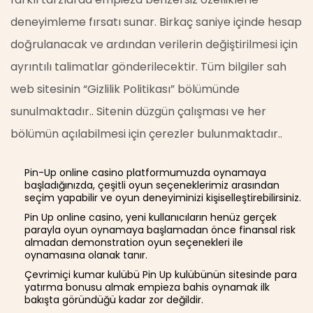
deneyimleme fırsatı sunar. Birkaç saniye içinde hesap
doğrulanacak ve ardından verilerin değiştirilmesi için
ayrıntılı talimatlar gönderilecektir. Tüm bilgiler sah
web sitesinin “Gizlilik Politikası” bölümünde
sunulmaktadır.. Sitenin düzgün çalışması ve her
bölümün açılabilmesi için çerezler bulunmaktadır..
Pin-Up online casino platformumuzda oynamaya
başladığınızda, çeşitli oyun seçeneklerimiz arasından
seçim yapabilir ve oyun deneyiminizi kişiselleştirebilirsiniz.
Pin Up online casino, yeni kullanıcıların henüz gerçek
parayla oyun oynamaya başlamadan önce finansal risk
almadan demonstration oyun seçenekleri ile
oynamasına olanak tanır.
Çevrimiçi kumar kulübü Pin Up kulübünün sitesinde para
yatırma bonusu almak empieza bahis oynamak ilk
bakışta göründüğü kadar zor değildir.