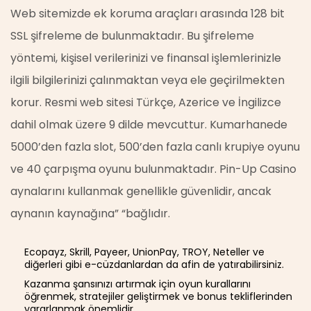
Web sitemizde ek koruma araçları arasında 128 bit
SSL şifreleme de bulunmaktadır. Bu şifreleme
yöntemi, kişisel verilerinizi ve finansal işlemlerinizle
ilgili bilgilerinizi çalınmaktan veya ele geçirilmekten
korur. Resmi web sitesi Türkçe, Azerice ve İngilizce
dahil olmak üzere 9 dilde mevcuttur. Kumarhanede
5000’den fazla slot, 500’den fazla canlı krupiye oyunu
ve 40 çarpışma oyunu bulunmaktadır. Pin-Up Casino
aynalarını kullanmak genellikle güvenlidir, ancak
aynanın kaynağına” “bağlıdır.
Ecopayz, Skrill, Payeer, UnionPay, TROY, Neteller ve
diğerleri gibi e-cüzdanlardan da afin de yatırabilirsiniz.
Kazanma şansınızı artırmak için oyun kurallarını
öğrenmek, stratejiler geliştirmek ve bonus tekliflerinden
yararlanmak önemlidir.