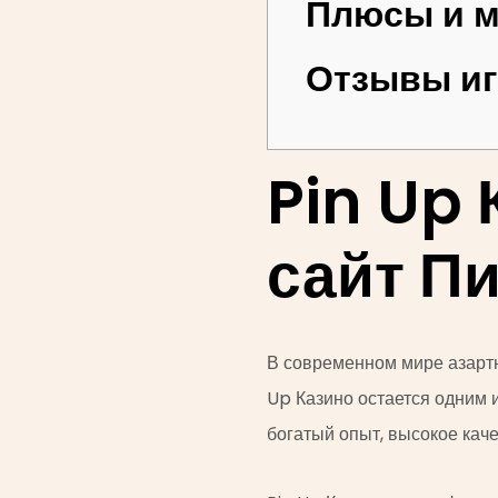
Плюсы и 
Отзывы иг
Pin Up
сайт Пи
В современном мире азартн
Up Казино остается одним 
богатый опыт, высокое каче