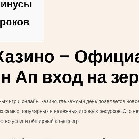
минусы
роков
 Казино – Офиц
н Ап вход на зе
ых игр и онлайн-казино, где каждый день появляется новое
из самых популярных и надежных игровых ресурсов. Это не
ство услуг и обширный спектр игр.