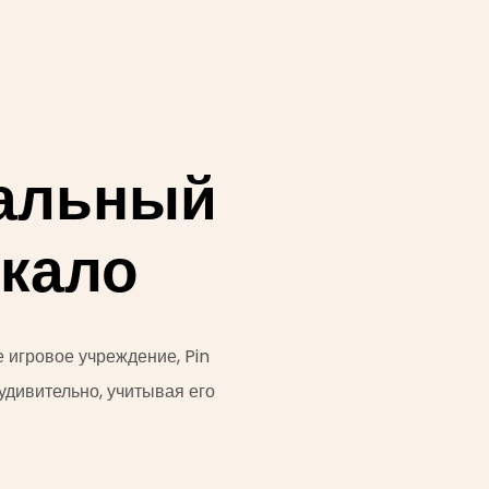
иальный
ркало
 игровое учреждение, Pin
удивительно, учитывая его