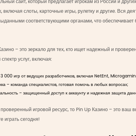
льный сайт, который предлагает игрокам из России и други
, включая слоты, карточные игры, рулетку и другие. Вся де
выданными соответствующими органами, что обеспечивает б
азино – это зеркало для тех, кто ищет надежный и провере
 спектр услуг, включая:
3 000 игр от ведущих разработчиков, включая NetEnt, Microgaming
а – команда специалистов, готовая помочь в любых вопросах;
альность – защищенный доступ к аккаунту и надежная защита дан
проверенный игровой ресурс, то Pin Up Казино – это ваш в
е играть сегодня!