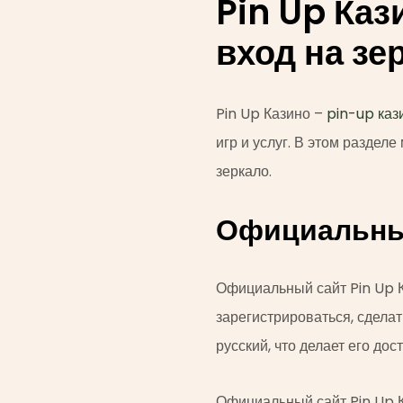
Pin Up Ка
вход на зе
Pin Up Казино –
pin-up каз
игр и услуг. В этом раздел
зеркало.
Официальный
Официальный сайт Pin Up Ка
зарегистрироваться, сделат
русский, что делает его дос
Официальный сайт Pin Up К