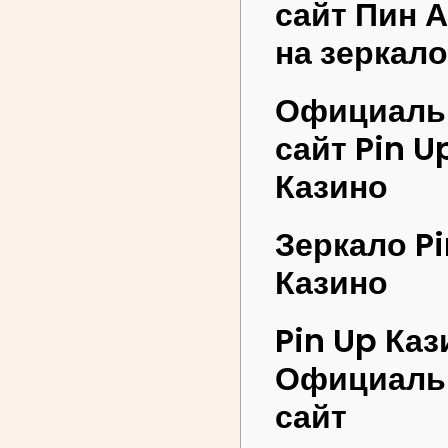
сайт Пин 
на зеркал
Официаль
сайт Pin U
Казино
Зеркало Pi
Казино
Pin Up Каз
Официаль
сайт