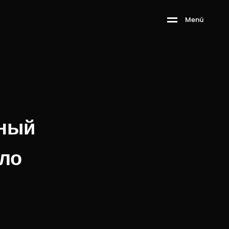
Menú
ьный
ало