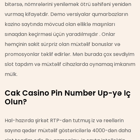
bitərsə, nömrələrini yeniləmək ötrü səhifəni yenidən
vurmaq kifayətdir. Demo versiyalar qumarbazların
kazino saytında mövcud olan elliklə maşınları
sınaqdan keçirməsi üçün yaradılmışdır . Onlar
həmçinin sakit sürpriz olan müxtəlif bonuslar və
promosyonlar təklif edirlər. Mən burada çox sevdiyim
slot tapdım və müxtəlif cihazlarda oynamaq imkanım
mülk.
Cak Casino Pin Number Up-yə Iç
Olun?
Hal-hazırda şirkət RTP-dən tutmuş iz və reellərin
sayına qədər müxtəlif göstəricilərlə 4000-dən daha