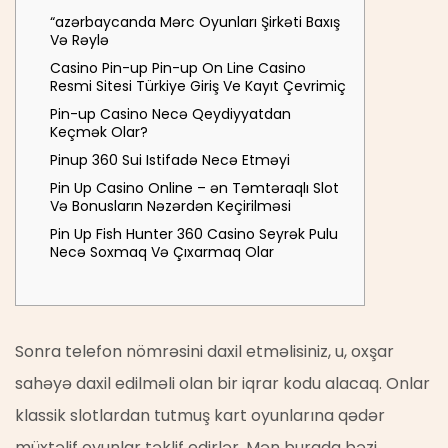
“azərbaycanda Mərc Oyunları Şirkəti Baxış
Və Rəylə
Casino Pin-up Pin-up On Line Casino
Resmi Sitesi Türkiye Giriş Ve Kayıt Çevrimiç
Pin-up Casino Necə Qeydiyyatdan
Keçmək Olar?
Pinup 360 Sui Istifadə Necə Etməyi
Pin Up Casino Online – ​​ən Təmtəraqlı Slot
Və Bonusların Nəzərdən Keçirilməsi
Pin Up Fish Hunter 360 Casino Seyrək Pulu
Necə Soxmaq Və Çıxarmaq Olar
Sonra telefon nömrəsini daxil etməlisiniz, u, oxşar
sahəyə daxil edilməli olan bir iqrar kodu alacaq. Onlar
klassik slotlardan tutmuş kart oyunlarına qədər
müxtəlif oyunlar təklif edirlər. Mən burada bəzi