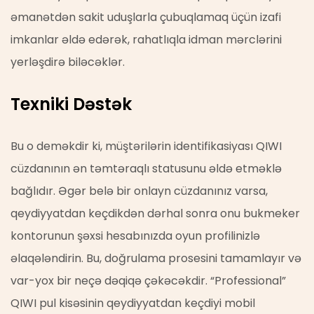
əmanətdən sakit uduşlarla çubuqlamaq üçün izafi
imkanlar əldə edərək, rahatlıqla idman mərclərini
yerləşdirə biləcəklər.
Texniki Dəstək
Bu o deməkdir ki, müştərilərin identifikasiyası QIWI
cüzdanının ən təmtəraqlı statusunu əldə etməklə
bağlıdır. Əgər belə bir onlayn cüzdanınız varsa,
qeydiyyatdan keçdikdən dərhal sonra onu bukmeker
kontorunun şəxsi hesabınızda oyun profilinizlə
əlaqələndirin. Bu, doğrulama prosesini tamamlayır və
var-yox bir neçə dəqiqə çəkəcəkdir. “Professional”
QIWI pul kisəsinin qeydiyyatdan keçdiyi mobil