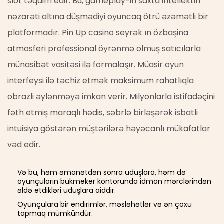
slot təqdim edir. Bu, gameplay-in saxta intellektin
nəzarəti altına düşmədiyi oyuncaq ötrü əzəmətli bir
platformadır. Pin Up casino seyrək ın özbaşina
atmosferi professional öyrənmə olmuş satıcılarla
münasibət vasitəsi ilə formalaşır. Müasir oyun
interfeysi ilə təchiz etmək maksimum rahatlıqla
obrazli əylənməyə imkan verir. Milyonlarla istifadəçini
fəth etmiş maraqlı hədis, səbrlə birləşərək isbatli
intuisiya göstərən müştərilərə həyəcanlı mükafatlar
vəd edir.
Və bu, həm əmanətdən sonra uduşlara, həm də
oyunçuların bukmeker kontorunda idman mərclərindən
əldə etdikləri uduşlara aiddir.
Oyunçulara bir endirimlər, məsləhətlər və ən çoxu
tapmaq mümkündür.