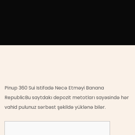
Pinup 360 Sui Istifadə Necə Etməyi Banana
Republic
Bu saytdakı depozit metotları sayəsində hər
vahid pulunuz sərbəst şəkildə yüklənə bilər.