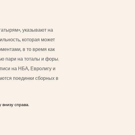
гатырям», указывают на
ильность, которая может
оментами, в то время как
ью пари на тоталы и форы.
писи на НБА, Евролигу и
аются поединки сборных в
 внизу справа.