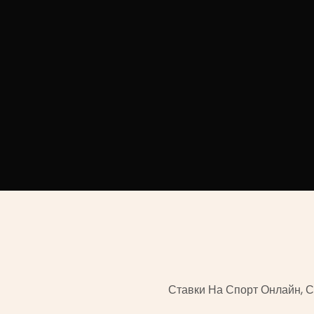
Ставки На Спорт Онлайн, 