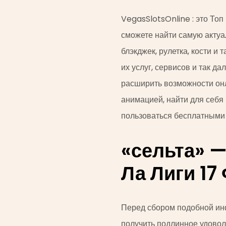
VegasSlotsOnline : это Топ
сможете найти самую актуа
блэкджек, рулетка, кости и
их услуг, сервисов и так 
расширить возможности онл
анимацией, найти для себя
пользоваться бесплатными 
«сельта» —
Ла Лиги 17
Перед сбором подобной ин
получить подлинное удовол