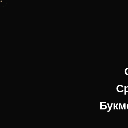
С
Букм