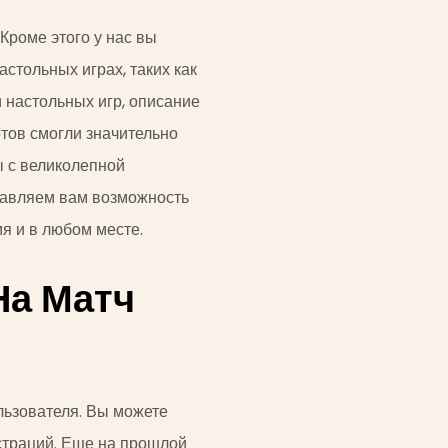
 Кроме этого у нас вы
стольных играх, таких как
и настольных игр, описание
отов смогли значительно
ы с великолепной
ставляем вам возможность
я и в любом месте.
На Матч
льзователя. Вы можете
истраций. Еще на прошлой