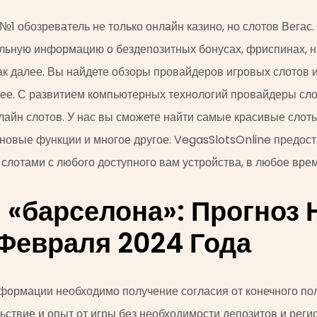
 №1 обозреватель не только онлайн казино, но слотов Вегас.
льную информацию о бездепозитных бонусах, фриспинах, на
 так далее. Вы найдете обзоры провайдеров игровых слотов 
далее. С развитием компьютерных технологий провайдеры сл
айн слотов. У нас вы сможете найти самые красивые слот
 новые функции и многое другое. VegasSlotsOnline предо
слотами с любого доступного вам устройства, в любое врем
 «барселона»: Прогноз 
 Февраля 2024 Года
формации необходимо получение согласия от конечного по
ьствие и опыт от игры без необходимости депозитов и рег