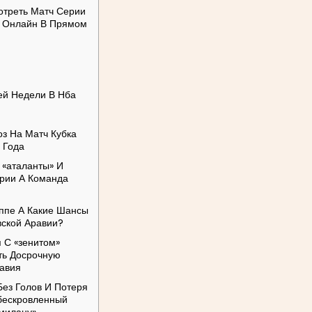
мотреть Матч Серии
а Онлайн В Прямом
ей Недели В Нба
оз На Матч Кубка
 Года
 «аталанты» И
ерии А Команда
ппе А Какие Шансы
вской Аравии?
 С «зенитом»
ть Досрочную
равия
Без Голов И Потеря
бескровленный