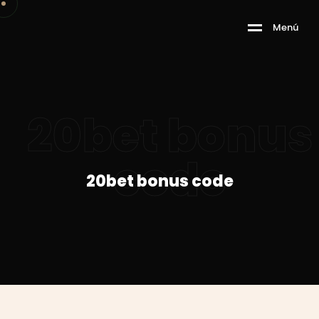
M
e
n
ú
20bet bonus
code
20bet bonus code