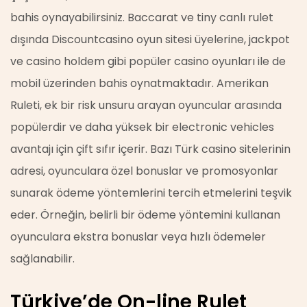
bahis oynayabilirsiniz. Baccarat ve tiny canlı rulet
dışında Discountcasino oyun sitesi üyelerine, jackpot
ve casino holdem gibi popüler casino oyunları ile de
mobil üzerinden bahis oynatmaktadır. Amerikan
Ruleti, ek bir risk unsuru arayan oyuncular arasında
popülerdir ve daha yüksek bir electronic vehicles
avantajı için çift sıfır içerir. Bazı Türk casino sitelerinin
adresi, oyunculara özel bonuslar ve promosyonlar
sunarak ödeme yöntemlerini tercih etmelerini teşvik
eder. Örneğin, belirli bir ödeme yöntemini kullanan
oyunculara ekstra bonuslar veya hızlı ödemeler
sağlanabilir.
Türkiye’de On-line Rulet