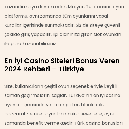
kazandırmaya devam eden Mroyun Türk casino oyun
platformu, aynı zamanda tüm oyunlarını yasal
kurallar içerisinde sunmaktadır. Siz de siteye güvenli
şekilde giriş yapabilir, ilgi alanınıza giren slot oyunları
ile para kazanabilirsiniz.
En İyi Casino Siteleri Bonus Veren
2024 Rehberi – Türkiye
Site, kullanıcıların çeşitli oyun seçenekleriyle keyifli
zaman geçirmelerini sağlar. Türkiye’nin en iyi casino
oyunları içerisinde yer alan poker, blackjack,
baccarat ve rulet oyunları casino severlere, aynı
zamanda benefit vermektedir. Türk casino bonusları