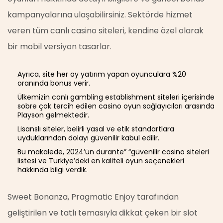
kampanyalarına ulaşabilirsiniz. Sektörde hizmet
veren tüm canlı casino siteleri, kendine özel olarak
bir mobil versiyon tasarlar.
Ayrıca, site her ay yatırım yapan oyunculara %20
oranında bonus verir.
Ülkemizin canlı gambling establishment siteleri içerisinde
sobre çok tercih edilen casino oyun sağlayıcıları arasında
Playson gelmektedir.
Lisanslı siteler, belirli yasal ve etik standartlara
uyduklarından dolayı güvenilir kabul edilir.
Bu makalede, 2024’ün durante” “güvenilir casino siteleri
listesi ve Türkiye’deki en kaliteli oyun seçenekleri
hakkında bilgi verdik.
Sweet Bonanza, Pragmatic Enjoy tarafından
geliştirilen ve tatlı temasıyla dikkat çeken bir slot