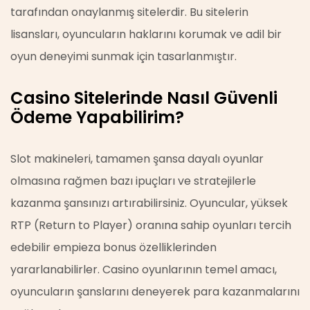
tarafından onaylanmış sitelerdir. Bu sitelerin
lisansları, oyuncuların haklarını korumak ve adil bir
oyun deneyimi sunmak için tasarlanmıştır.
Casino Sitelerinde Nasıl Güvenli
Ödeme Yapabilirim?
Slot makineleri, tamamen şansa dayalı oyunlar
olmasına rağmen bazı ipuçları ve stratejilerle
kazanma şansınızı artırabilirsiniz. Oyuncular, yüksek
RTP (Return to Player) oranına sahip oyunları tercih
edebilir empieza bonus özelliklerinden
yararlanabilirler. Casino oyunlarının temel amacı,
oyuncuların şanslarını deneyerek para kazanmalarını