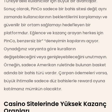
Türkiye’deki kullanıcılar için büyük bir avantajdır.
Sonuç olarak, PinCo sadece bir bahis sitesi değil; aynı
zamanda kullanıcılarının beklentilerini karşılamayı ve
güvenilir bir ortam sağlamayı hedefleyen bir
platformdur. Eğlence ve kazanç arayan herkes için
PinCo, benzersiz bir” “deneyimin kapılarını açıyor.
Oynadığınız varyanta göre kuralların
değişebileceğini veya genişleyebileceğini unutmayın.
Örneğin, sadece Amerikan ruletinde bulunan basket
adında bir bahis türü vardır. Çarpan ödemeleri varsa,
büyük ihtimalle sadece düz bahislerle reward oyuna
katılmanız mümkün olacaktır.
Casino Sitelerinde Yüksek Kazanç
Oranları