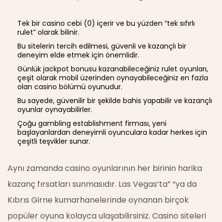
Tek bir casino cebi (0) içerir ve bu yüzden “tek sıfırlı
rulet” olarak bilinir.
Bu sitelerin tercih edilmesi, güvenli ve kazançlı bir
deneyim elde etmek için önemlidir.
Günlük jackpot bonusu kazanabileceğiniz rulet oyunları,
çeşit olarak mobil üzerinden oynayabileceğiniz en fazla
olan casino bölümü oyunudur.
Bu sayede, güvenilir bir şekilde bahis yapabilir ve kazançlı
oyunlar oynayabilirler.
Çoğu gambling establishment firması, yeni
başlayanlardan deneyimli oyunculara kadar herkes için
çeşitli teşvikler sunar.
Aynı zamanda casino oyunlarının her birinin harika
kazanç fırsatları sunmasıdır. Las Vegas’ta” “ya da
Kıbrıs Girne kumarhanelerinde oynanan birçok
popüler oyuna kolayca ulaşabilirsiniz. Casino siteleri