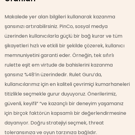
Makalede yer alan bilgileri kullanarak kazanma
şansınızı artırabilirsiniz. PinCo, sosyal medya
üzerinden kullanıcılarla güçlü bir bağ kurar ve tüm
şikayetleri hızlı ve etkili bir şekilde çözerek, kullanıcı
memnuniyetini garanti eder. Örneğin, tek sıfırlı
rulette eşit em virtude de bahislerini kazanma
şansınız %48’in üzerindedir. Rulet Guru’da,
kullanıcılarımız için en kaliteli çevrimiçi kumarhaneleri
titizlikle seçmekle gurur duyuyoruz. Önerilerimiz,
güvenli, keyifli” “ve kazançlı bir deneyim yaşamanız
için birçok faktörün kapsamlı bir değerlendirmesine
dayanıyor. Doğru stratejiyi seçmek, threat
toleransınıza ve oyun tarzınıza bağlıdır.