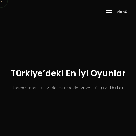
M
e
n
ú
Türkiye’deki En İyi Oyunlar
/
/
lasencinas
2 de marzo de 2025
Qizilbilet