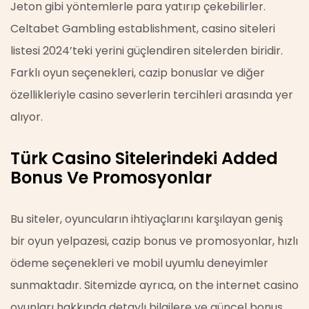
Jeton gibi yöntemlerle para yatırıp çekebilirler.
Celtabet Gambling establishment, casino siteleri
listesi 2024’teki yerini güçlendiren sitelerden biridir.
Farklı oyun seçenekleri, cazip bonuslar ve diğer
özellikleriyle casino severlerin tercihleri arasında yer
alıyor.
Türk Casino Sitelerindeki Added
Bonus Ve Promosyonlar
Bu siteler, oyuncuların ihtiyaçlarını karşılayan geniş
bir oyun yelpazesi, cazip bonus ve promosyonlar, hızlı
ödeme seçenekleri ve mobil uyumlu deneyimler
sunmaktadır. Sitemizde ayrıca, on the internet casino
oyunları hakkında detaylı bilgilere ve güncel bonus