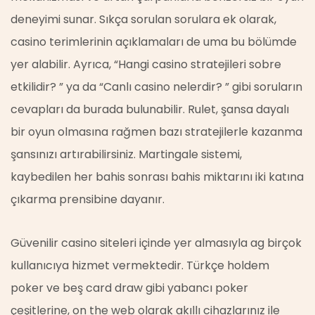
deneyimi sunar. Sıkça sorulan sorulara ek olarak,
casino terimlerinin açıklamaları de uma bu bölümde
yer alabilir. Ayrıca, “Hangi casino stratejileri sobre
etkilidir? ” ya da “Canlı casino nelerdir? ” gibi soruların
cevapları da burada bulunabilir. Rulet, şansa dayalı
bir oyun olmasına rağmen bazı stratejilerle kazanma
şansınızı artırabilirsiniz. Martingale sistemi,
kaybedilen her bahis sonrası bahis miktarını iki katına
çıkarma prensibine dayanır.
Güvenilir casino siteleri içinde yer almasıyla ag birçok
kullanıcıya hizmet vermektedir. Türkçe holdem
poker ve beş card draw gibi yabancı poker
çeşitlerine, on the web olarak akıllı cihazlarınız ile