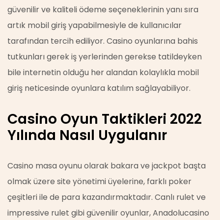
güvenilir ve kaliteli ödeme seçeneklerinin yanı sıra
artık mobil giriş yapabilmesiyle de kullanıcılar
tarafından tercih ediliyor. Casino oyunlarına bahis
tutkunları gerek iş yerlerinden gerekse tatildeyken
bile internetin olduğu her alandan kolaylıkla mobil
giriş neticesinde oyunlara katılım sağlayabiliyor.
Casino Oyun Taktikleri 2022
Yılında Nasıl Uygulanır
Casino masa oyunu olarak bakara ve jackpot başta
olmak üzere site yönetimi üyelerine, farklı poker
çeşitleri ile de para kazandırmaktadır. Canlı rulet ve
impressive rulet gibi güvenilir oyunlar, Anadolucasino