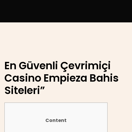
En Güvenli Çevrimiçi
Casino Empieza Bahis
Siteleri”
Content