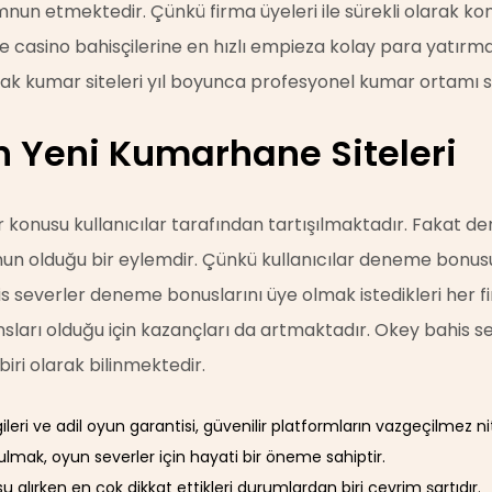
nun etmektedir. Çünkü firma üyeleri ile sürekli olarak k
 casino bahisçilerine en hızlı empieza kolay para yatırm
ak kumar siteleri yıl boyunca profesyonel kumar ortamı s
n Yeni Kumarhane Siteleri
r konusu kullanıcılar tarafından tartışılmaktadır. Fakat
n olduğu bir eylemdir. Çünkü kullanıcılar deneme bonusu
s severler deneme bonuslarını üye olmak istedikleri her f
ları olduğu için kazançları da artmaktadır. Okey bahis seve
biri olarak bilinmektedir.
ileri ve adil oyun garantisi, güvenilir platformların vazgeçilmez nit
bulmak, oyun severler için hayati bir öneme sahiptir.
alırken en çok dikkat ettikleri durumlardan biri çevrim şartıdır.