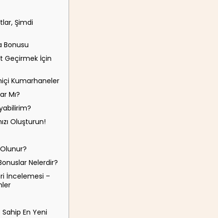
tlar, Şimdi
ma Bonusu
t Geçirmek İçin
imiçi Kumarhaneler
ar Mı?
abilirim?
nızı Oluşturun!
 Olunur?
Bonuslar Nelerdir?
ri İncelemesi –
nler
e Sahip En Yeni