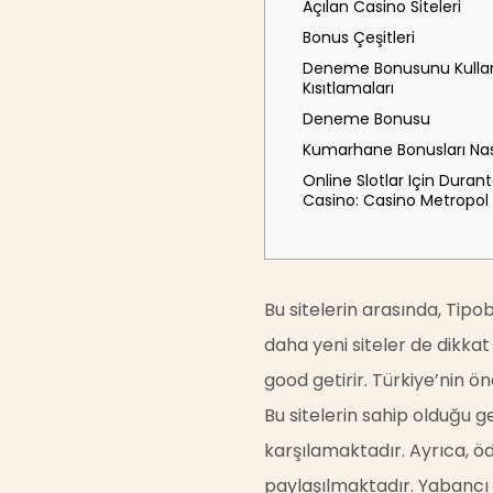
Açılan Casino Siteleri
Bonus Çeşitleri
Deneme Bonusunu Kullan
Kısıtlamaları
Deneme Bonusu
Kumarhane Bonusları Nasıl
Online Slotlar Için Durante
Casino: Casino Metropol
Bu sitelerin arasında, Tipo
daha yeni siteler de dikka
good getirir. Türkiye’nin ö
Bu sitelerin sahip olduğu ge
karşılamaktadır. Ayrıca, ö
paylaşılmaktadır. Yabancı b