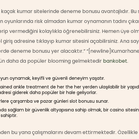
 kaçak kumar sitelerinde deneme bonusu avantajlıdır. Bu s
tion oyunlarında risk almadan kumar oynamanın tadını çıkar
p vermediğini kolaylıkla öğrenebilirsiniz. Hemen üye olma
giriş adresine tıklayıp kumar sitesini açabilirsiniz. Ana 
erde deneme bonusu yer alacaktır.” “[newline]Kumarhane t
 gün daha da popüler blooming gelmektedir
bankobet
.
oyun oynamak, keyifli ve güvenli deneyim yaşatır.
ined ankle treatment de her the her yerden ulaşılabilir bir yapı
adresi giderek daha popüler bir hale geliyorlar.
rlere çarşamba ve pazar günleri slot bonusu sunar.
da sağlam bir güvenlik altyapısına sahip olmak, bir casino sitesinin
sahiptir.
en bu yana çalışmalarını devam ettirmektedir. Özellikle i