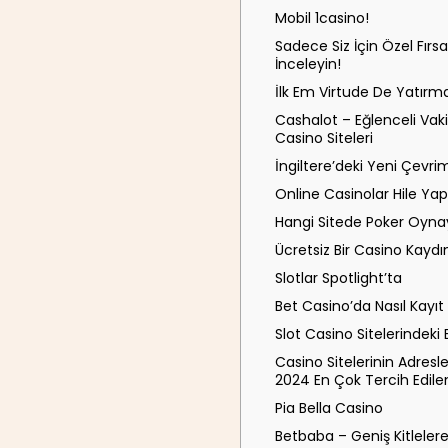
Mobil 1casino!
Sadece Siz İçin Özel Fırsa
İnceleyin!
İlk Em Virtude De Yatır
Cashalot – Eğlenceli Vaki
Casino Siteleri
İngiltere’deki Yeni Çevr
Online Casinolar Hile Yap
Hangi Sitede Poker Oynay
Ücretsiz Bir Casino Kaydı
Slotlar Spotlight’ta
Bet Casino’da Nasıl Kayıt
Slot Casino Sitelerindeki 
Casino Sitelerinin Adresle
2024 En Çok Tercih Edile
Pia Bella Casino
Betbaba – Geniş Kitleler