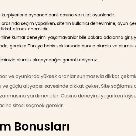
kurpiyerlerle oynanan canlı casino ve rulet oyunlarıdır.
 arasında seçim yaparken, sitenin kullanıcı deneyimine, oyun çeşi
 dikkat etmek önemlidir.
line kumar deneyimi yaşamayanlar bile bakara odalarına giriş ya
nde, gerekse Türkiye bahis sektöründe bunun olumlu ve olumsuz 
eyiminizin olumlu olmayacağını garanti ediyoruz..
e spor ve oyunlarda yüksek oranlar sunmasıyla dikkat çekmi
ve güçlü altyapısı sayesinde dikkat çeker. Site sağlamış ol
kazanmasına yardımcı olur. Casino deneyimi yaşarken kişisel
casino sitesi seçmek gerekir.
ım Bonusları