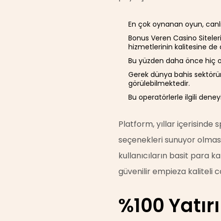
En çok oynanan oyun, canlı 
Bonus Veren Casino Siteleri
hizmetlerinin kalitesine de
Bu yüzden daha önce hiç on
Gerek dünya bahis sektörü
görülebilmektedir.
Bu operatörlerle ilgili den
Platform, yıllar içerisind
seçenekleri sunuyor olması 
kullanıcıların basit para 
güvenilir empieza kaliteli 
%100 Yatır