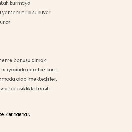
ontak kurmaya
a yöntemlerini sunuyor.
unar.
 deneme bonusu almak
 sayesinde ücretsiz kasa
irmada alabilmektedirler.
rlerin sıklıkla tercih
eliklerindendir.