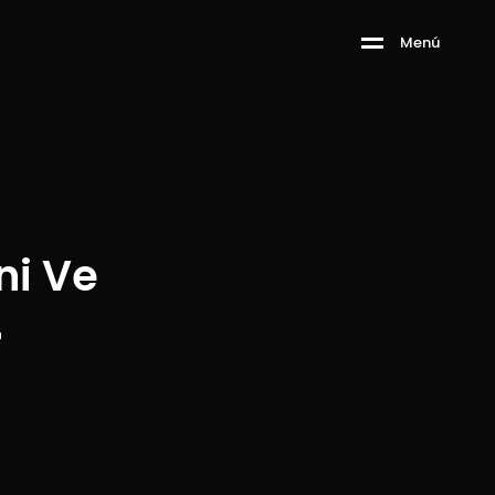
M
e
n
ú
ni Ve
r