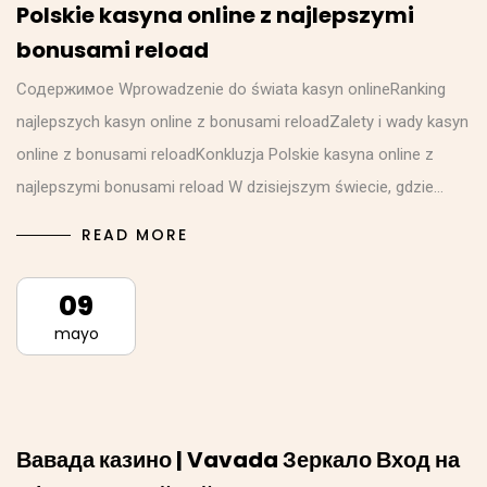
Polskie kasyna online z najlepszymi
bonusami reload
Содержимое Wprowadzenie do świata kasyn onlineRanking
najlepszych kasyn online z bonusami reloadZalety i wady kasyn
online z bonusami reloadKonkluzja Polskie kasyna online z
najlepszymi bonusami reload W dzisiejszym świecie, gdzie…
READ MORE
09
mayo
Вавада казино | Vavada Зеркало Вход на