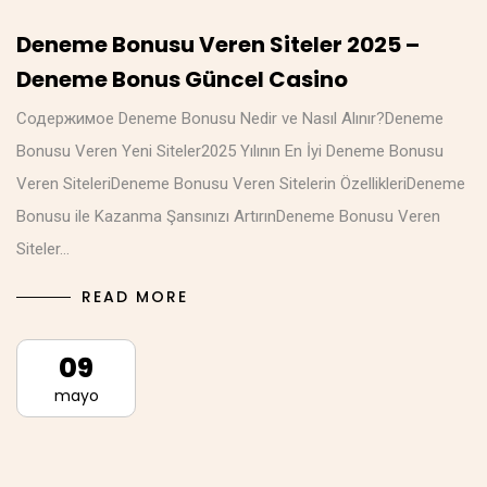
Deneme Bonusu Veren Siteler 2025 –
Deneme Bonus Güncel Casino
Содержимое Deneme Bonusu Nedir ve Nasıl Alınır?Deneme
Bonusu Veren Yeni Siteler2025 Yılının En İyi Deneme Bonusu
Veren SiteleriDeneme Bonusu Veren Sitelerin ÖzellikleriDeneme
Bonusu ile Kazanma Şansınızı ArtırınDeneme Bonusu Veren
Siteler…
READ MORE
09
mayo