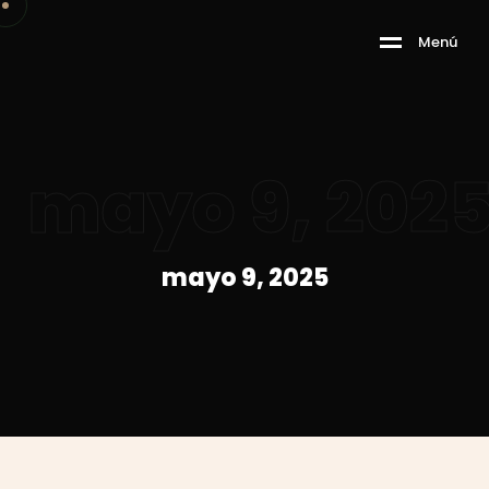
M
e
n
ú
mayo 9, 202
mayo 9, 2025