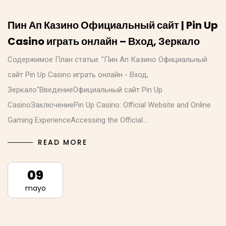
Пин Ап Казино Официальный сайт | Pin Up
Casino играть онлайн – Вход, Зеркало
Содержимое План статьи: "Пин Ап Казино Официальный
сайт Pin Up Casino играть онлайн - Вход,
Зеркало"ВведениеОфициальный сайт Pin Up
CasinoЗаключениеPin Up Casino: Official Website and Online
Gaming ExperienceAccessing the Official…
READ MORE
09
mayo