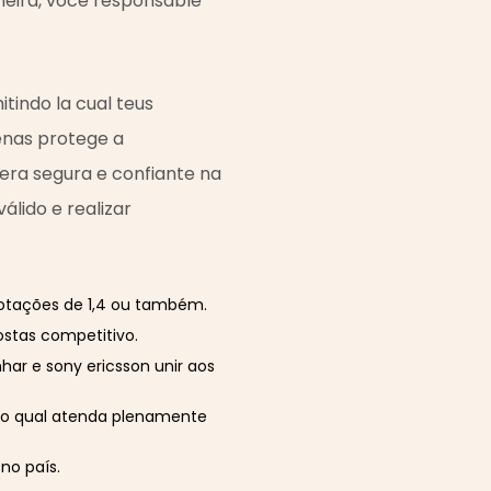
eira, você responsable
tindo la cual teus
enas protege a
era segura e confiante na
lido e realizar
cotações de 1,4 ou também.
stas competitivo.
ar e sony ericsson unir aos
o o qual atenda plenamente
no país.