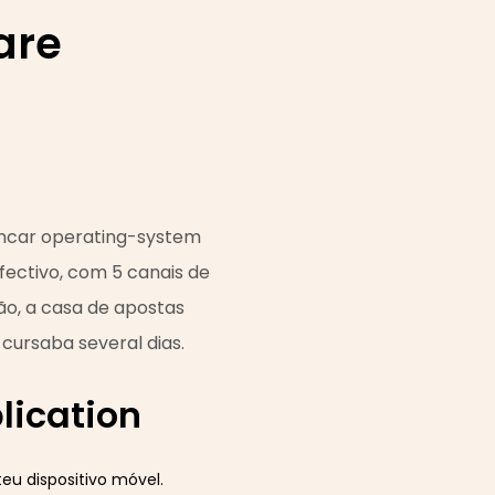
are
rrancar operating-system
fectivo, com 5 canais de
ão, a casa de apostas
cursaba several dias.
lication
teu dispositivo móvel.