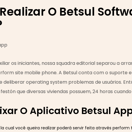
Realizar O Betsul Softw
?
xiliar os iniciantes, nossa squadra editorial separou a a
rform site mobile phone. A Betsul conta com o suporte e
 deliberar operating system problemas de usuários. Ent
 festón que diversas viviendas possuem, 24 horas cuando 
xar O Aplicativo Betsul App
a cual você queira realizar poderá servir feita através perform 