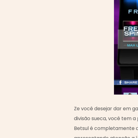
Ze você desejar dar em ga
divisão sueca, você tem a
Betsul é completamente di