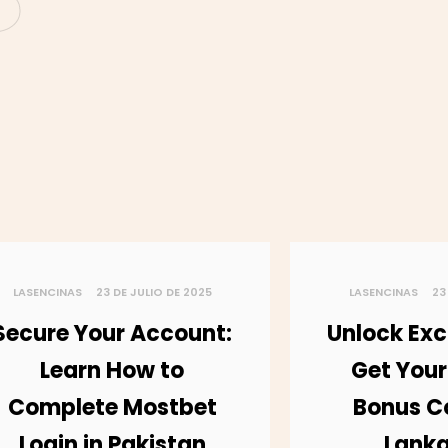
LASENCINAS
23 DE JULIO DE 2025
LASENCINAS
23
Secure Your Account:
Unlock Exci
Learn How to
Get Your
Complete Mostbet
Bonus Co
Login in Pakistan
Lanka