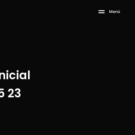
M
e
n
ú
nicial
5 23