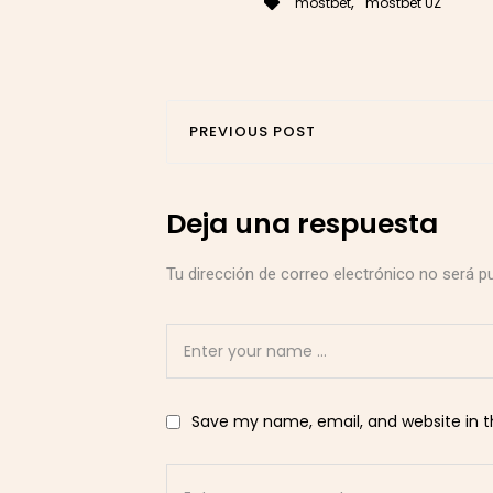
,
mostbet
mostbet UZ
PREVIOUS POST
Deja una respuesta
Tu dirección de correo electrónico no será pu
Save my name, email, and website in t