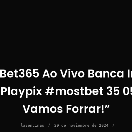
 Bet365 Ao Vivo Banca I
 Playpix #mostbet 35 0
Vamos Forrar!”
/
/
lasencinas
29 de noviembre de 2024