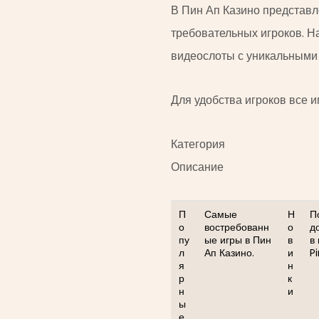
В Пин Ап Казино представл
требовательных игроков. Н
видеослоты с уникальными
Для удобства игроков все и
Категория
Описание
П
Самые
Н
П
о
востребованн
о
д
пу
ые игры в Пин
в
в
л
Ап Казино.
и
P
я
н
р
к
н
и
ы
е