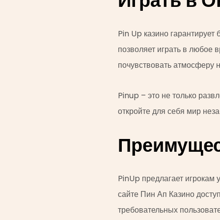
Играть в О
Pin Up казино гарантирует 
позволяет играть в любое в
почувствовать атмосферу н
Pinup – это не только разв
откройте для себя мир нез
Преимущес
PinUp предлагает игрокам
сайте Пин Ап Казино дост
требовательных пользовате