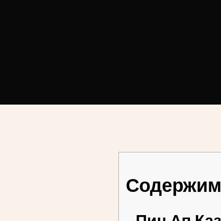
Содержим
Пин Ап Ка