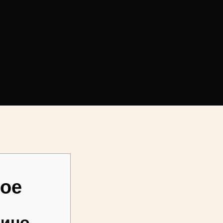
ое
зино