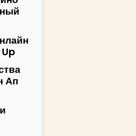
ный
Онлайн
 Up
ства
н Ап
и