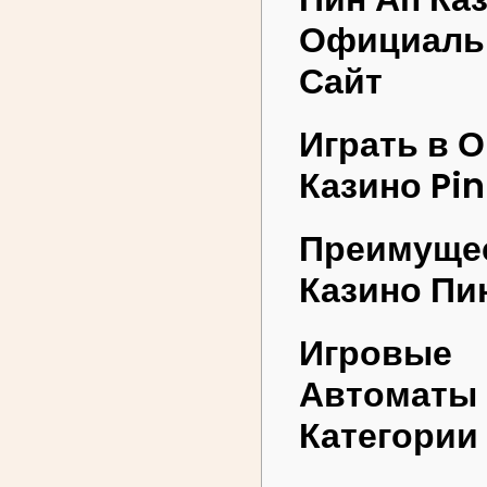
Официаль
Сайт
Играть в 
Казино Pin
Преимуще
Казино Пи
Игровые
Автоматы 
Категории