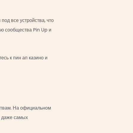
под все устройства, что
ью сообщества Pin Up и
есь к пин ап казино и
ствам. На официальном
т даже самых