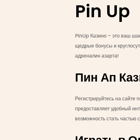
Pin Up
PinUp Казино – это ваш ша
щедрые бонусы и круглосут
адреналин азарта!
Пин Ап Ка
Регистрируйтесь на сайте п
предоставляет удобный инте
возможность стать частью 