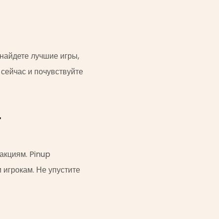
найдете лучшие игры,
сейчас и почувствуйте
т
 акциям. Pinup
 игрокам. Не упустите