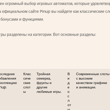
ен огромный выбор игровых автоматов, которые удовлетво
а официальном сайте Pinup вы найдете как классические сл
 бонусами и функциями.
гры разделены на категории. Вот основные разделы:
оследние
Клас
Тройная
В
Современные слоты
обавления
сиче
семерка,
и
с высоким
 коллекцию
ские
фрукты и
д
качеством графики
inup.
слот
другие
е
и анимации.
ы
любимые игры.
о
с
л
от
ы