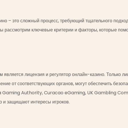
но – это сложный процесс, требующий тщательного подход
мы рассмотрим ключевые критерии и факторы, которые помо
 является лицензия и регулятор онлайн-казино. Только л
ние от соответствующих органов, могут обеспечить безопас
lta Gaming Authority, Curacao eGaming, UK Gambling Com
о и защищают интересы игроков.