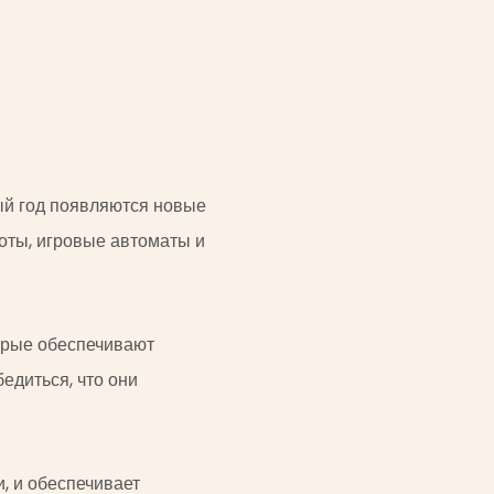
ый год появляются новые
оты, игровые автоматы и
торые обеспечивают
едиться, что они
, и обеспечивает