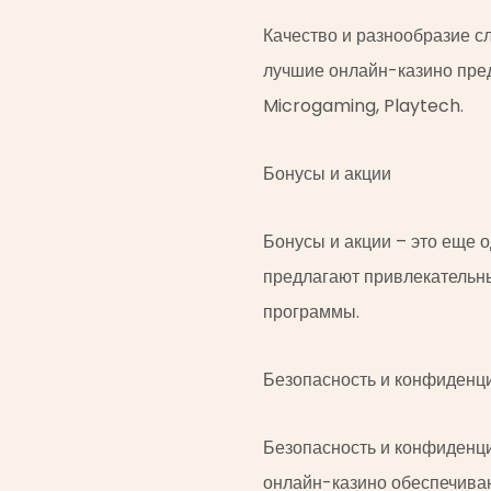
Качество и разнообразие с
лучшие онлайн-казино пред
Microgaming, Playtech.
Бонусы и акции
Бонусы и акции – это еще 
предлагают привлекательны
программы.
Безопасность и конфиденц
Безопасность и конфиденци
онлайн-казино обеспечиваю