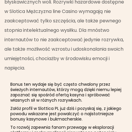
błyskawicznych woli. Rozrywki hazardowe dostępne
w Slotica Mężczyzna line Casino wymagają nie
zaakceptować tylko szczęścia, ale także pewnego
stopnia intelektualnego wysiłku. Dla mnóstwo
internautów to nie zaakceptować jedynie rozrywka,
ale także możliwość wzrostu i udoskonalania swoich
umiejętności, chociażby w środowisku emocji i
napięcia.
Bonus ten wydaje się być często chwalony przez
świeżych internautów, którzy mogą dzięki niemu lepiej
zapoznać się spośród ofertą kasyna i spróbować
własnych sił w różnych rozrywkach.
Załóż profil w Slottica PL już dziś i pozyskaj się, z jakiego
powodu wskazane jest powalczyć o najistotniejsze
bonusy kasynowe i bukmacherskie.
To rozwój zapewnia fanom przewagę w eksploracji