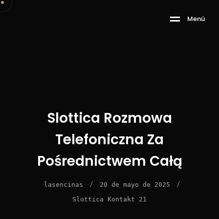
M
e
n
ú
Slottica Rozmowa
Telefoniczna Za
Pośrednictwem Całą
/
/
lasencinas
20 de mayo de 2025
Slottica Kontakt 21