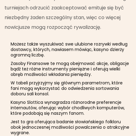
turniejach odrzucić zaakceptować emituje się być
niezbędny żaden szczególny stan, więc co więcej
nowicjusze mogą rozpocząć rywalizację.
Możesz także wyszukiwać swe ulubione rozrywki według
dostawcy, których, nawiasem mówiąc, kasyno dzierży
ogromną liczbę.
Zasoby Finansowe te mogą obejmować akcje, obligacje
bądź też różne instrumenty pieniężne i oferują wielki
obręb możliwości wkładania pieniędzy.
W tabeli przyjrzyjmy się głównym parametrom, które
fani mogą wykorzystać do odwiedzenia sortowania
doboru sali konsol.
Kasyno Slottica wynagradza różnorodne preferencje
internautów, oferując wybór chodliwych komputerów,
które podobają się naszym fanom.
Jest to gra oferująca badanie słowiańskiego folkloru
obok jednoczesnej możliwości powalczenia o atrakcyjne
wygrane.