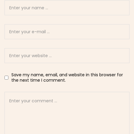
Save my name, email, and website in this browser for
the next time I comment.