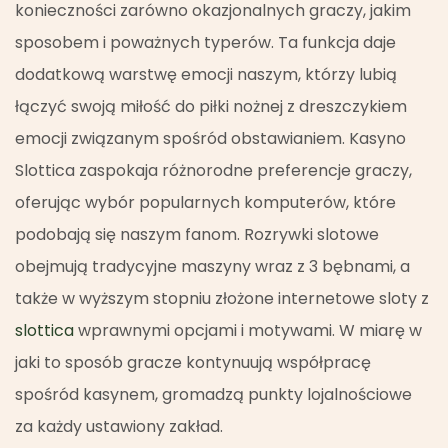
konieczności zarówno okazjonalnych graczy, jakim
sposobem i poważnych typerów. Ta funkcja daje
dodatkową warstwę emocji naszym, którzy lubią
łączyć swoją miłość do piłki nożnej z dreszczykiem
emocji związanym spośród obstawianiem. Kasyno
Slottica zaspokaja różnorodne preferencje graczy,
oferując wybór popularnych komputerów, które
podobają się naszym fanom. Rozrywki slotowe
obejmują tradycyjne maszyny wraz z 3 bębnami, a
także w wyższym stopniu złożone internetowe sloty z
slottica
wprawnymi opcjami i motywami. W miarę w
jaki to sposób gracze kontynuują współpracę
spośród kasynem, gromadzą punkty lojalnościowe
za każdy ustawiony zakład.