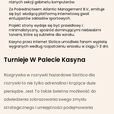
różnych sekcji gabinetu komputerów.
Za Pośrednictwem Atlantic Management B.V., emituje
się być wiodącą platformą internetową gwoli
entuzjastów zakładów sportowych.
Projekt strony wydaje się być prawidłowy i
minimalistyczny, spośród dominującymi niebieskimi
tonami, które są subtelne dla wzroku.
Kasyno przez internet Slotica umożliwia fanom wypłatę
wygranych według rozpatrzeniu wniosku w ciągu 1-3 dni.
Turnieje W Palecie Kasyna
Rozgrywka w rozrywki hazardowe Slottica dla
rozrywki to nie tylko adrenalina i krążące duże
pieniądze. Jest To także świetna możliwość do
odwiedzenia zobrazowania swego zmysłu
strategicznego i umiejętności podejmowania