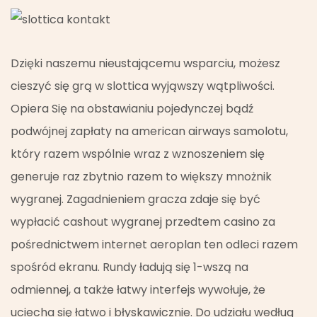
Dzięki naszemu nieustającemu wsparciu, możesz
cieszyć się grą w slottica wyjąwszy wątpliwości.
Opiera Się na obstawianiu pojedynczej bądź
podwójnej zapłaty na american airways samolotu,
który razem wspólnie wraz z wznoszeniem się
generuje raz zbytnio razem to większy mnożnik
wygranej. Zagadnieniem gracza zdaje się być
wypłacić cashout wygranej przedtem casino za
pośrednictwem internet aeroplan ten odleci razem
spośród ekranu. Rundy ładują się 1-wszą na
odmiennej, a także łatwy interfejs wywołuje, że
uciecha się łatwo i błyskawicznie. Do udziału według