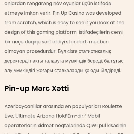
onlardan rəngarəng növ oyunlar üçün istifadə
etməyə imkan verir. Pin Up Casino was developed
from scratch, which is easy to see if you look at the
design of this gaming platform. Istifadəçilərin cəmi
bir neçə dəqiqə sərf etdiyi standart, məcburi
olmayan prosedurdur. Бұл сізге статистикалық
деректерді нақты талдауға мүмкіндік береді, бұл ұтыс
алу мүмкіндігі жоғары ставкаларды қоюды білдіреді.
Pin-up Mərc Xətti
Azərbaycanlılar arasında ən populyarları Roulette
Live, Ultimate Arizona Hold’Em-dir.” Mobil
operatorların xidmət nöqtələrində QIWI pul kisəsinin