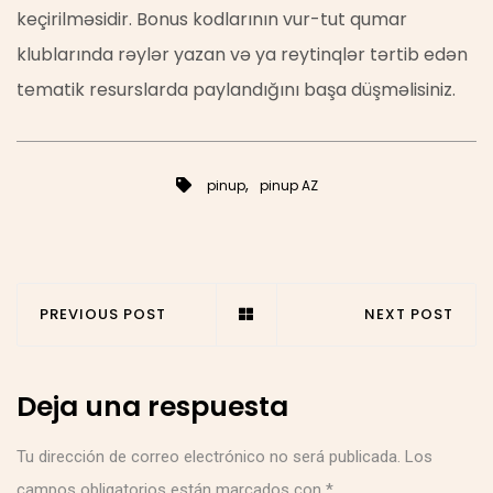
keçirilməsidir. Bonus kodlarının vur-tut qumar
klublarında rəylər yazan və ya reytinqlər tərtib edən
tematik resurslarda paylandığını başa düşməlisiniz.
,
pinup
pinup AZ
PREVIOUS POST
NEXT POST
Deja una respuesta
Tu dirección de correo electrónico no será publicada.
Los
campos obligatorios están marcados con
*