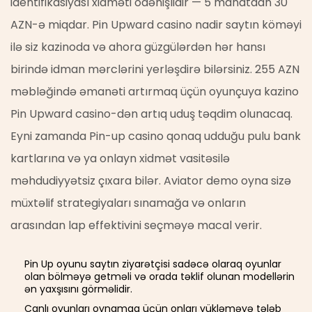
identifikasiyası xidməti ödənişlidir — 5 manatdan 30
AZN-ə miqdar. Pin Upward casino nadir saytın köməyi
ilə siz kazinoda və ahora güzgülərdən hər hansı
birində idman mərclərini yerləşdirə bilərsiniz. 255 AZN
məbləğində əmanəti artırmaq üçün oyunçuya kazino
Pin Upward casino-dən artıq uduş təqdim olunacaq.
Eyni zamanda Pin-up casino qonaq udduğu pulu bank
kartlarına və ya onlayn xidmət vasitəsilə
məhdudiyyətsiz çıxara bilər. Aviator demo oyna sizə
müxtəlif strategiyaları sınamağa və onların
arasından lap effektivini seçməyə macal verir.
Pin Up oyunu saytın ziyarətçisi sadəcə olaraq oyunlar
olan bölməyə getməli və orada təklif olunan modellərin
ən yaxşısını görməlidir.
Canlı oyunları oynamaq üçün onları yükləməyə tələb