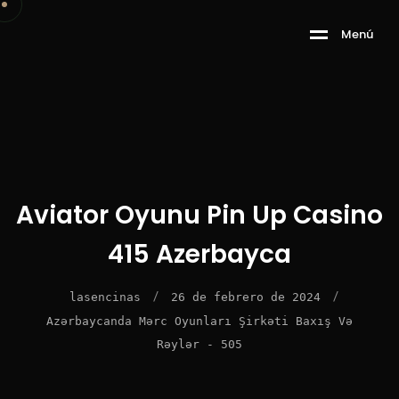
M
e
n
ú
Aviator Oyunu Pin Up Casino
415 Azerbayca
/
/
lasencinas
26 de febrero de 2024
Azərbaycanda Mərc Oyunları Şirkəti Baxış Və
Rəylər - 505