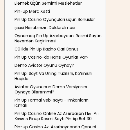
Eləmək üçün Səmimi Məsləhətlər
Pin-up Mərc Xətti
Pin Up Casino Oyunçuları üçün Bonuslar
şəxsi Hesabınızın Doldurulması
Oynamaq Pin Up Azərbaycan: Rəsmi Saytın
Nəzərdən Keçirilməsi
Cü Ildə Pin Up Kazino Cari Bonus
Pin Up Casino-da Hansı Oyunlar Var?
Demo Aviator Oyunu Oynayır
Pin Up: Sayt Va Uning Tuzilishi, Ko’rinishi
Haqida
Aviator Oyununun Demo Versiyasını
Oynaya Bilərəmmi?
Pin Up Formal Veb-saytı – Imkanların
Icmalı
Pin Up Casino Online Az Azerbaijan Пин Ап
Казино Pinup Rəsmi Saytı Pin Ap Bet 30
Pin-up Casino Az: Azərbaycanda Qanuni