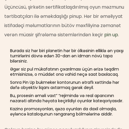
Üçüncüsü, şirkətin sertifikatlaşdırılmış oyun məzmunu
tərtibatçıları ilə əməkdaşlığı pinup. Hər bir əməliyyat
istifadəçi məlumatlarının bütöv məxfiliyinə zəmanət
verən müasir şifrələmə sistemlərindən keçir
pin up
.
Burada siz hər biri planetin hər bir ölkəsinin elliklə ən yaxşı
turnirlərini dövrə edən 30-dan ən idman növü tapa
bilərsiniz.
Əgər siz pul mükafatının çıxarılması üçün ərizə təqdim
etmisinizsə, o müddət ona vahid neçə saat baxılacaq.
Sonra Pin Up bukmeker kontorunun ətraflı xəttində hər
dəfə obyektiv liqanı axtarmaq gərək deyil.
Bu, prosesin əməli vaxt” “rejimində və real aparıcının
nəzarəti altında həyata keçirildiyi oyunlar kateqoriyasıdır.
Kazino promosyonları, qəza oyunları da daxil olmaqla,
əyləncə kataloqunun rəngarəng bölmələrinə aiddir.