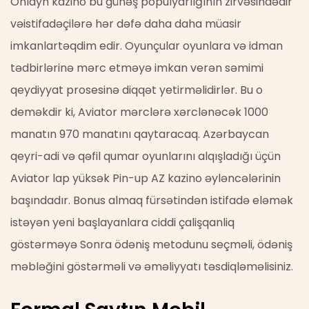
Onlayn kazino bu günəş populyarlığının zirvəsindədir
vəistifadəçilərə hər dəfə daha daha müasir
imkanlartəqdim edir. Oyunçular oyunlara və idman
tədbirlərinə mərc etməyə imkan verən səmimi
qeydiyyat prosesinə diqqət yetirməlidirlər. Bu o
deməkdir ki, Aviator mərclərə xərclənəcək 1000
manatın 970 manatını qaytaracaq. Azərbaycan
qeyri-adi və qəfil qumar oyunlarını alqışladığı üçün
Aviator lap yüksək Pin-up AZ kazino əyləncələrinin
başındadır. Bonus almaq fürsətindən istifadə eləmək
istəyən yeni başlayanlara ciddi çalişqanliq
göstərməyə Sonra ödəniş metodunu seçməli, ödəniş
məbləğini göstərməli və əməliyyatı təsdiqləməlisiniz.