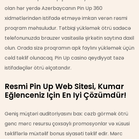
olan hər yerdə Azerbaycanın Pin Up 360
xidmətlərindən istifadə etməyə imkan verən rəsmi
proqram məhsuludur. Tətbiqi yükləmək ötrü sadəcə
telefonunuzda brauzer vasitəsilə şirkətin saytına daxil
olun. Orada sizə proqramın apk faylını yükləmək üçün
cəld təklif olunacaq. Pin Up casino qeydiyyat təzə
istifadəçilər ötrü əlçatandır.
Resmi Pin Up Web Sitesi, Kumar
Eğlenceniz Için En Iyi Çözümdür!
Geniş müştəri auditoriyasını bax: cəzb görmək ötrü
gənc mərc resursu çoxsaylı promosyonlar və xüsusi
təkliflərlə müxtəlif bonus siyasəti təklif edir. Mərc