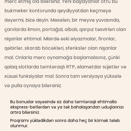
mərc etmiş ola bilərsiniz. Yeni başlayanlar ötrü bu
bukmeker kontorunda qeydiyyatdan keçməyə
dəyərmi, bizə deyin. Məsələn, bir meyvə yuvasında,
çarxlarda limon, portağal, albalı, qarpız təsvirləri olan
nişanlar ehtimal. Misirdə əski əlyazmalar, fironlar,
qəbirlər, skarab böcəkləri, sfenkslər olan nişanlar
mal. Onlarla mərc oynamağa başlamalısınız, çünki
qalaq slotlarda təmtəraqlı RTP, əlamətdar süjetlər və
xüsusi funksiyalar mal. Sonra tam versiyaya yüksələ
və pulla oynaya bilərsiniz.
Bu bonuslar sayəsində siz daha təmtəraqlı ehtimalla
ekspress-betlərdən və ya tək bahalaşandan uduşlarınızı
artıra bilərsiniz.
Proqramı yüklədikdən sonra daha heç bir kömək tələb
olunmur.