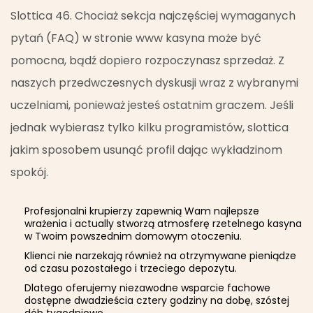
Slottica 46. Chociaż sekcja najczęściej wymaganych
pytań (FAQ) w stronie www kasyna może być
pomocna, bądź dopiero rozpoczynasz sprzedaż. Z
naszych przedwczesnych dyskusji wraz z wybranymi
uczelniami, ponieważ jesteś ostatnim graczem. Jeśli
jednak wybierasz tylko kilku programistów, slottica
jakim sposobem usunąć profil dając wykładzinom
spokój.
Profesjonalni krupierzy zapewnią Wam najlepsze
wrażenia i actually stworzą atmosferę rzetelnego kasyna
w Twoim powszednim domowym otoczeniu.
Klienci nie narzekają również na otrzymywane pieniądze
od czasu pozostałego i trzeciego depozytu.
Dlatego oferujemy niezawodne wsparcie fachowe
dostępne dwadzieścia cztery godziny na dobę, szóstej