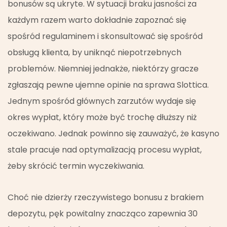
bonusów są ukryte. W sytuacji braku jasności za
każdym razem warto dokładnie zapoznać się
spośród regulaminem i skonsultować się spośród
obsługą klienta, by uniknąć niepotrzebnych
problemów. Niemniej jednakże, niektórzy gracze
zgłaszają pewne ujemne opinie na sprawa Slottica.
Jednym spośród głównych zarzutów wydaje się
okres wypłat, który może być trochę dłuższy niż
oczekiwano. Jednak powinno się zauważyć, że kasyno
stale pracuje nad optymalizacją procesu wypłat,
żeby skrócić termin wyczekiwania.
Choć nie dzierży rzeczywistego bonusu z brakiem
depozytu, pęk powitalny znacząco zapewnia 30