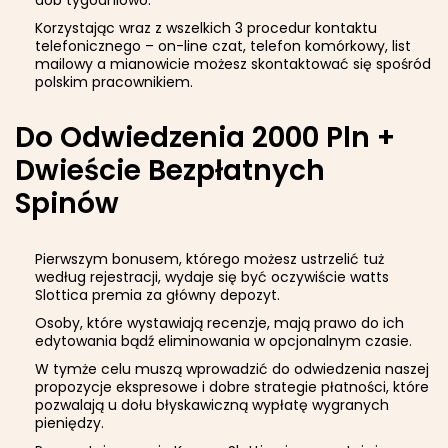
dób tygodniowo.
Korzystając wraz z wszelkich 3 procedur kontaktu
telefonicznego – on-line czat, telefon komórkowy, list
mailowy a mianowicie możesz skontaktować się spośród
polskim pracownikiem.
Do Odwiedzenia 2000 Pln +
Dwieście Bezpłatnych
Spinów
Pierwszym bonusem, którego możesz ustrzelić tuż
według rejestracji, wydaje się być oczywiście watts
Slottica premia za główny depozyt.
Osoby, które wystawiają recenzje, mają prawo do ich
edytowania bądź eliminowania w opcjonalnym czasie.
W tymże celu muszą wprowadzić do odwiedzenia naszej
propozycje ekspresowe i dobre strategie płatności, które
pozwalają u dołu błyskawiczną wypłatę wygranych
pieniędzy.