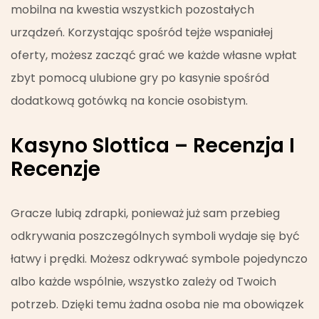
mobilna na kwestia wszystkich pozostałych
urządzeń. Korzystając spośród tejże wspaniałej
oferty, możesz zacząć grać we każde własne wpłat
zbyt pomocą ulubione gry po kasynie spośród
dodatkową gotówką na koncie osobistym.
Kasyno Slottica – Recenzja I
Recenzje
Gracze lubią zdrapki, ponieważ już sam przebieg
odkrywania poszczególnych symboli wydaje się być
łatwy i prędki. Możesz odkrywać symbole pojedynczo
albo każde wspólnie, wszystko zależy od Twoich
potrzeb. Dzięki temu żadna osoba nie ma obowiązek