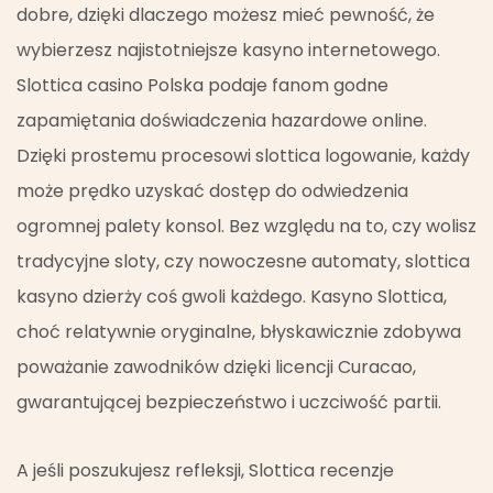
dobre, dzięki dlaczego możesz mieć pewność, że
wybierzesz najistotniejsze kasyno internetowego.
Slottica casino Polska podaje fanom godne
zapamiętania doświadczenia hazardowe online.
Dzięki prostemu procesowi slottica logowanie, każdy
może prędko uzyskać dostęp do odwiedzenia
ogromnej palety konsol. Bez względu na to, czy wolisz
tradycyjne sloty, czy nowoczesne automaty, slottica
kasyno dzierży coś gwoli każdego. Kasyno Slottica,
choć relatywnie oryginalne, błyskawicznie zdobywa
poważanie zawodników dzięki licencji Curacao,
gwarantującej bezpieczeństwo i uczciwość partii.
A jeśli poszukujesz refleksji, Slottica recenzje