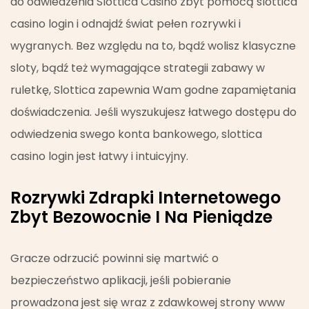
do odwiedzenia Slottica Casino zbyt pomocą slottica
casino login i odnajdź świat pełen rozrywki i
wygranych. Bez względu na to, bądź wolisz klasyczne
sloty, bądź też wymagające strategii zabawy w
ruletkę, Slottica zapewnia Wam godne zapamiętania
doświadczenia. Jeśli wyszukujesz łatwego dostępu do
odwiedzenia swego konta bankowego, slottica
casino login jest łatwy i intuicyjny.
Rozrywki Zdrapki Internetowego
Zbyt Bezowocnie I Na Pieniądze
Gracze odrzucić powinni się martwić o
bezpieczeństwo aplikacji, jeśli pobieranie
prowadzona jest się wraz z zdawkowej strony www