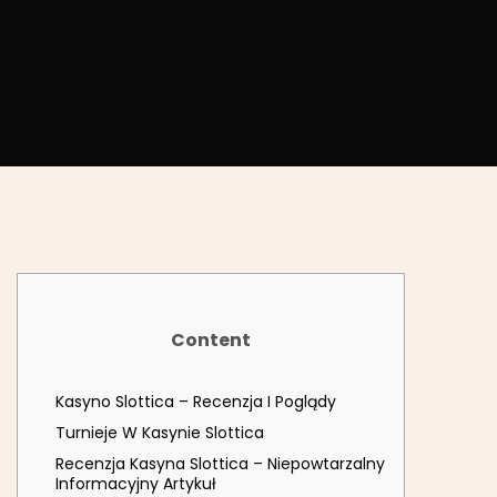
Content
Kasyno Slottica – Recenzja I Poglądy
Turnieje W Kasynie Slottica
Recenzja Kasyna Slottica – Niepowtarzalny
Informacyjny Artykuł